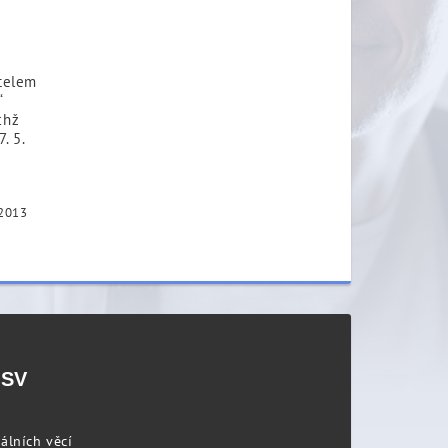
itelem
“
chž
. 5.
 2013
PSV
álních věcí