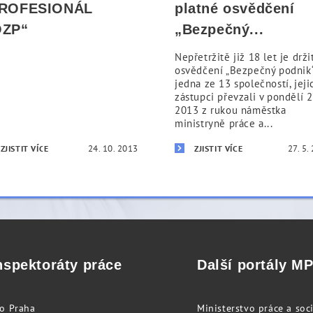
ROFESIONÁL
platné osvědčení
ZP“
„Bezpečný...
Nepřetržitě již 18 let je drž
osvědčení „Bezpečný podnik
jedna ze 13 společností, jeji
zástupci převzali v pondělí 27
2013 z rukou náměstka
ministryně práce a...
24. 10. 2013
27. 5.
ZJISTIT VÍCE
ZJISTIT VÍCE
nspektoráty práce
Další portály M
to Praha
Ministerstvo práce a soci