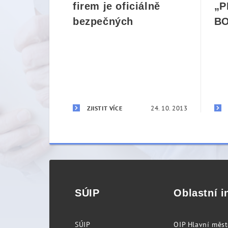
firem je oficiálně
„P
bezpečných
BO
24. 10. 2013
ZJISTIT VÍCE
SÚIP
Oblastní i
SÚIP
OIP Hlavní měs