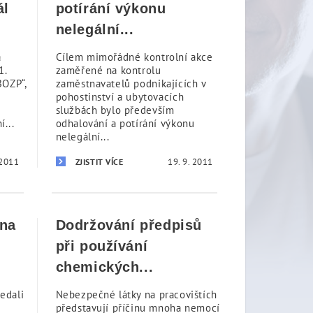
ál
potírání výkonu
nelegální...
a
Cílem mimořádné kontrolní akce
1.
zaměřené na kontrolu
BOZP“,
zaměstnavatelů podnikajících v
pohostinství a ubytovacích
službách bylo především
...
odhalování a potírání výkonu
nelegální...
 2011
19. 9. 2011
ZJISTIT VÍCE
ána
Dodržování předpisů
při používání
chemických...
edali
Nebezpečné látky na pracovištích
představují příčinu mnoha nemocí