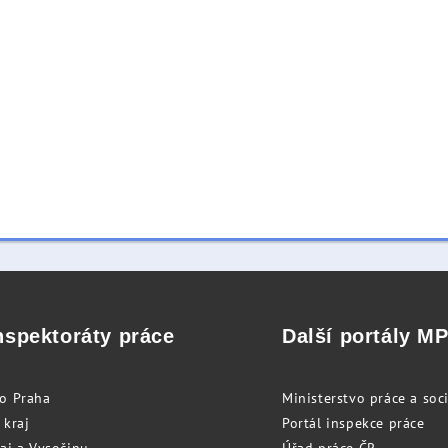
nspektoráty práce
Další portály M
to Praha
Ministerstvo práce a soci
 kraj
Portál inspekce práce
raj a Vysočinu
Úřad práce ČR