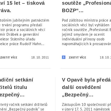
aví 15 let – tisková
soutěže „Profesion
ráva.
BOZP“...
etošním jubilejním patnáctém
Pod záštitou ministra práce 
e trvání programu předali
sociálních věcí byl vyhlášen 
str práce a sociálních věcí
ročník soutěže „Profesionál 
omír Drábek a generální
jejímž smyslem je ocenit
pektor Státního úřadu
individuální přínosy osob
pekce práce Rudolf Hahn...
napomáhajících k prosazování
18. 10. 2011
18. 10.
ZJISTIT VÍCE
ZJISTIT VÍCE
adiční setkání
V Opavě byla před
itelů titulu
další osvědčení
ezpečný...
„Bezpečný...
čtvrtý ročník setkání držitelů
Zástupcům 10 společností př
nění „Bezpečný podnik“ se
v úterý 17. 5. 2011 náměstek