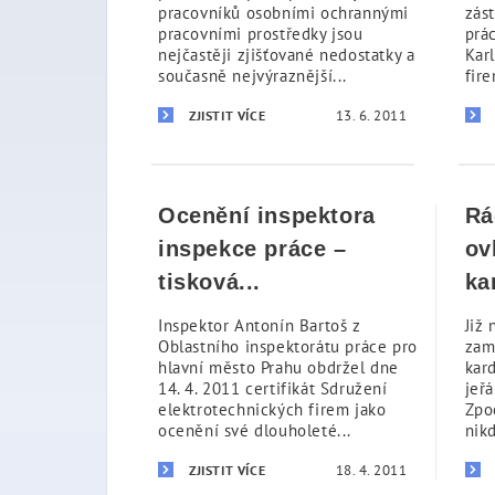
pracovníků osobními ochrannými
zás
pracovními prostředky jsou
prác
nejčastěji zjišťované nedostatky a
Karl
současně nejvýraznější...
fire
13. 6. 2011
ZJISTIT VÍCE
Ocenění inspektora
Rá
inspekce práce –
ov
tisková...
ka
Inspektor Antonín Bartoš z
Již 
Oblastního inspektorátu práce pro
zam
hlavní město Prahu obdržel dne
kar
14. 4. 2011 certifikát Sdružení
jeřá
elektrotechnických firem jako
Zpo
ocenění své dlouholeté...
nik
18. 4. 2011
ZJISTIT VÍCE