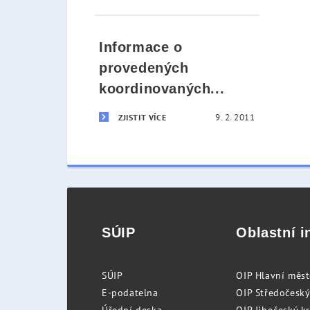
Informace o
provedených
koordinovaných...
9. 2. 2011
ZJISTIT VÍCE
SÚIP
Oblastní i
SÚIP
OIP Hlavní měs
E-podatelna
OIP Středočeský
Úřední deska
OIP Jihočeský k