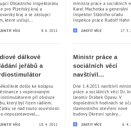
tupci Oblastního inspektorátu
ministra práce a sociálních v
e pro Plzeňský kraj a
Karel Machotka a generální
ovarský kraj a se zástupci
inspektor Státního úřadu
m, které usilují...
inspekce práce Rudolf Hahn v
8. 6. 2011
17. 5.
ZJISTIT VÍCE
ZJISTIT VÍCE
diové dálkové
Ministr práce a
ládání jeřábů a
sociálních věcí
rdiostimulátor
navštívil...
několikrát došlo ke kolapsu
Dne 1.4.2011 navštívil minis
ěstnance s voperovaným
práce a sociálních věcí Dr. In
diostimulátorem při obsluze
Jaromír Drábek Opavu. V
bu, který byl řízen rádiem.
dopoledních hodinách se úča
čátku se nad touto souvislostí
slavnostního otevření nové
do nepozastavoval,...
budovy Okresní správy...
18. 4. 2011
6. 4.
ZJISTIT VÍCE
ZJISTIT VÍCE