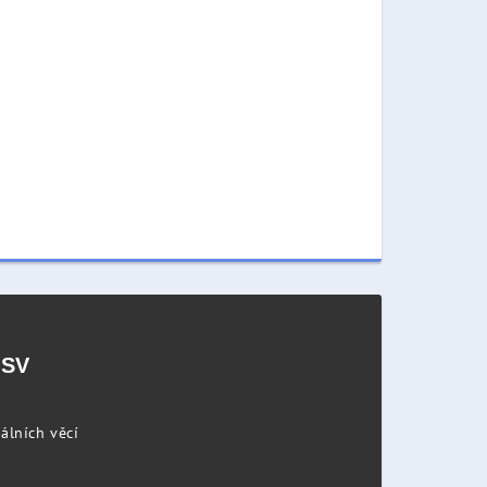
PSV
álních věcí