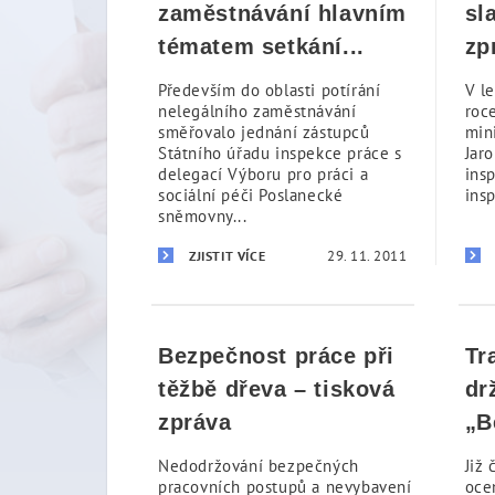
zaměstnávání hlavním
sl
tématem setkání...
zp
Především do oblasti potírání
V l
nelegálního zaměstnávání
roc
směřovalo jednání zástupců
mini
Státního úřadu inspekce práce s
Jar
delegací Výboru pro práci a
ins
sociální péči Poslanecké
ins
sněmovny...
29. 11. 2011
ZJISTIT VÍCE
Bezpečnost práce při
Tr
těžbě dřeva – tisková
drž
zpráva
„B
Nedodržování bezpečných
Již 
pracovních postupů a nevybavení
oce