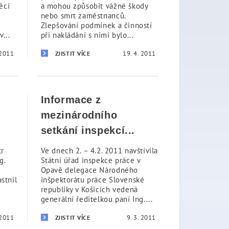
ěcí
a mohou způsobit vážné škody
nebo smrt zaměstnanců.
Zlepšování podmínek a činností
...
při nakládání s nimi bylo...
 2011
19. 4. 2011
ZJISTIT VÍCE
Informace z
mezinárodního
setkání inspekcí...
tr
Ve dnech 2. – 4.2. 2011 navštívila
g.
Státní úřad inspekce práce v
Opavě delegace Národného
stnil
inšpektorátu práce Slovenské
republiky v Košicích vedená
generální ředitelkou paní Ing....
 2011
9. 3. 2011
ZJISTIT VÍCE