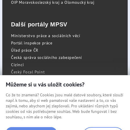
OIP Moravskoslezský kraj a Olomoucký kraj
Další portály MPSV
Ministerstvo práce a sociálních věcí
Portál inspekce práce
Úřad práce ČR
Česká správa sociálního zabezpečení
Cizinci
Český Focal Point
Můžeme si u vás uložit cookies?
Co že to znamená? Cookies jsou malé datové soubory, které slouží
RSS
např. k tomu, aby si web pamatoval vaše nastavení a to, co vás
Cookies
zajímá, nebo abychom jej zlepšovali. Pro ukládání různých typů
cookies od vás potřebujeme souhlas. Web bude fungovat i bez
Prohlášení o přístupnosti
souhlasu, s ním ale o něco lépe.
Mapa stránek