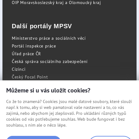
OIP Moravskoslezský kraj a Olomoucký kraj
Další portály MPSV
Ministerstvo práce a sociálních věcí
Portál inspekce práce
Úřad práce ČR
Česká správa sociálního zabezpečení
Cizinci
Český Focal Point
Můžeme si u vás uložit cookies?
Co že to znamená? Cookies jsou malé datové soubory, které slouží
RSS
např. k tomu, aby si web pamatoval vaše nastavení a to, co vás
Cookies
zajímá, nebo abychom jej zlepšovali. Pro ukládání různých typů
cookies od vás potřebujeme souhlas. Web bude fungovat i bez
Prohlášení o přístupnosti
souhlasu, s ním ale o něco lépe.
Mapa stránek