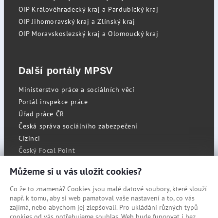
OIP Královéhradecký kraj a Pardubický kraj
OIP Jihomoravský kraj a Zlínský kraj
OIP Moravskoslezský kraj a Olomoucký kraj
Další portály MPSV
Ministerstvo práce a sociálních věcí
Portál inspekce práce
Úřad práce ČR
Česká správa sociálního zabezpečení
Cizinci
Český Focal Point
Můžeme si u vás uložit cookies?
Co že to znamená? Cookies jsou malé datové soubory, které slouží
RSS
např. k tomu, aby si web pamatoval vaše nastavení a to, co vás
Cookies
zajímá, nebo abychom jej zlepšovali. Pro ukládání různých typů
cookies od vás potřebujeme souhlas. Web bude fungovat i bez