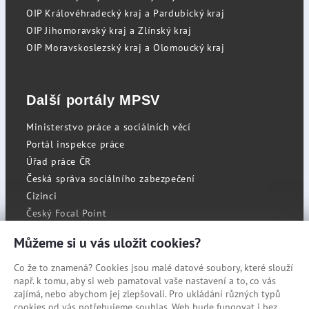
OIP Královéhradecký kraj a Pardubický kraj
OIP Jihomoravský kraj a Zlínský kraj
OIP Moravskoslezský kraj a Olomoucký kraj
Další portály MPSV
Ministerstvo práce a sociálních věcí
Portál inspekce práce
Úřad práce ČR
Česká správa sociálního zabezpečení
Cizinci
Český Focal Point
Můžeme si u vás uložit cookies?
Co že to znamená? Cookies jsou malé datové soubory, které slouží
RSS
např. k tomu, aby si web pamatoval vaše nastavení a to, co vás
Cookies
zajímá, nebo abychom jej zlepšovali. Pro ukládání různých typů
cookies od vás potřebujeme souhlas. Web bude fungovat i bez