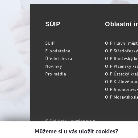
SÚIP
Oblastní i
SÚIP
OIP Hlavní měs
E-podatelna
OIP Středočeský
Úřední deska
OIP Jihočeský k
Novinky
OIP Plzeňský kra
Pro média
OIP Ústecký kraj
OIP Královéhrad
OIP Jihomoravský
OIP Moravskosle
© Státní úřad inspekce práce
Můžeme si u vás uložit cookies?