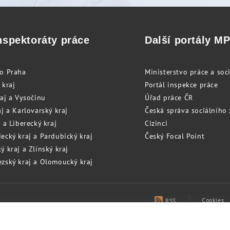
nspektoráty práce
Další portály M
to Praha
Ministerstvo práce a soci
 kraj
Portál inspekce práce
raj a Vysočinu
Úřad práce ČR
j a Karlovarský kraj
Česká správa sociálního
 a Liberecký kraj
Cizinci
ecký kraj a Pardubický kraj
Český Focal Point
 kraj a Zlínský kraj
zský kraj a Olomoucký kraj
Cookies
RSS