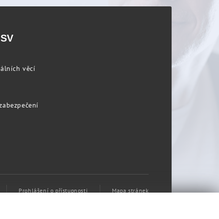
PSV
álních věcí
 zabezpečení
Prohlášení o přístupnosti
Mapa stránek