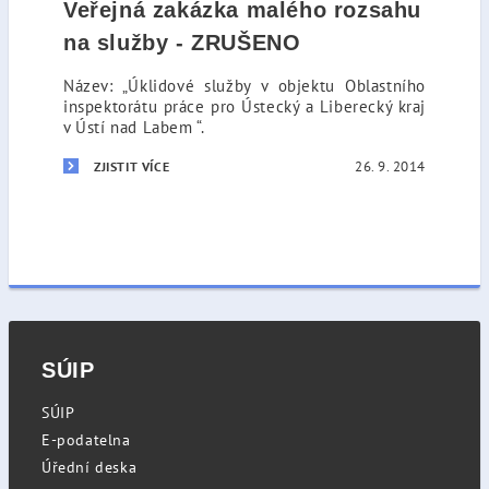
Veřejná zakázka malého rozsahu
na služby - ZRUŠENO
Název: „Úklidové služby v objektu Oblastního
inspektorátu práce pro Ústecký a Liberecký kraj
v Ústí nad Labem “.
26. 9. 2014
ZJISTIT VÍCE
SÚIP
SÚIP
E-podatelna
Úřední deska