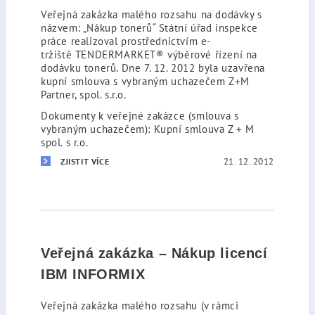
Veřejná zakázka malého rozsahu na dodávky s
názvem: „Nákup tonerů“ Státní úřad inspekce
práce realizoval prostřednictvím e-
tržiště TENDERMARKET® výběrové řízení na
dodávku tonerů. Dne 7. 12. 2012 byla uzavřena
kupní smlouva s vybraným uchazečem Z+M
Partner, spol. s.r.o.
Dokumenty k veřejné zakázce (smlouva s
vybraným uchazečem): Kupní smlouva Z + M
spol. s r.o.
21. 12. 2012
ZJISTIT VÍCE
Veřejná zakázka – Nákup licencí
IBM INFORMIX
Veřejná zakázka malého rozsahu (v rámci