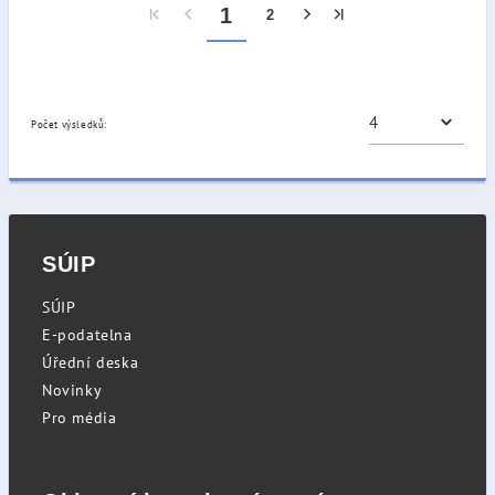
1
2
Počet výsledků:
SÚIP
SÚIP
E-podatelna
Úřední deska
Novinky
Pro média