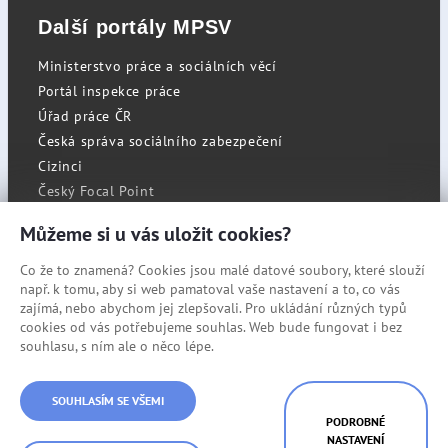
Další portály MPSV
Ministerstvo práce a sociálních věcí
Portál inspekce práce
Úřad práce ČR
Česká správa sociálního zabezpečení
Cizinci
Český Focal Point
Můžeme si u vás uložit cookies?
Co že to znamená? Cookies jsou malé datové soubory, které slouží
RSS
např. k tomu, aby si web pamatoval vaše nastavení a to, co vás
Cookies
zajímá, nebo abychom jej zlepšovali. Pro ukládání různých typů
cookies od vás potřebujeme souhlas. Web bude fungovat i bez
Prohlášení o přístupnosti
souhlasu, s ním ale o něco lépe.
Mapa stránek
© Státní úřad inspekce práce
SOUHLASÍM SE VŠEMI
PODROBNÉ
NASTAVENÍ