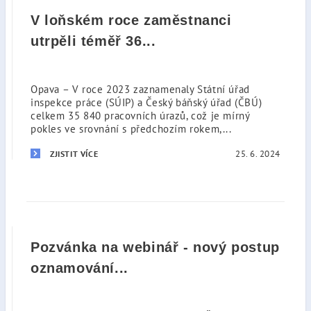
V loňském roce zaměstnanci
utrpěli téměř 36...
Opava – V roce 2023 zaznamenaly Státní úřad
inspekce práce (SÚIP) a Český báňský úřad (ČBÚ)
celkem 35 840 pracovních úrazů, což je mírný
pokles ve srovnání s předchozím rokem,...
25. 6. 2024
ZJISTIT VÍCE
Pozvánka na webinář - nový postup
oznamování...