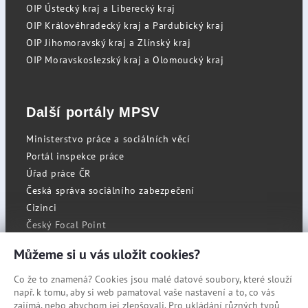
OIP Ústecký kraj a Liberecký kraj
OIP Královéhradecký kraj a Pardubický kraj
OIP Jihomoravský kraj a Zlínský kraj
OIP Moravskoslezský kraj a Olomoucký kraj
Další portály MPSV
Ministerstvo práce a sociálních věcí
Portál inspekce práce
Úřad práce ČR
Česká správa sociálního zabezpečení
Cizinci
Český Focal Point
Můžeme si u vás uložit cookies?
Co že to znamená? Cookies jsou malé datové soubory, které slouží
RSS
např. k tomu, aby si web pamatoval vaše nastavení a to, co vás
Cookies
zajímá, nebo abychom jej zlepšovali. Pro ukládání různých typů