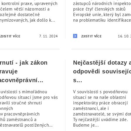
í kontrolní praxe, upravených
zástupců národních inspekto
účelem větší názornosti a
práce čtyř členských států
ozřejmě dostatečně
Evropské unie, který byl za
nymizovaných, jak došlo k...
na problematiku identifikace.
7. 11. 2024
16. 10.
ZJISTIT VÍCE
ZJISTIT VÍCE
rnutí - jak zákon
Nejčastější dotazy 
ravuje
odpovědi souvisejí
acovněprávní...
s...
ouvislosti s mimořádnou
V souvislosti s povodňovou
odňovou situací jsme pro vás
situací se na naše oblastní
ravili stručné shrnutí
inspektoráty práce obracejí
onných
zaměstnanci, ale i
av pracovněprávních
zaměstnavatelé, se svými dot
ahů zaměstnanců a
Ty nejčastější uvádíme zde.
ěstnavatelů postižených...
Budeme je...