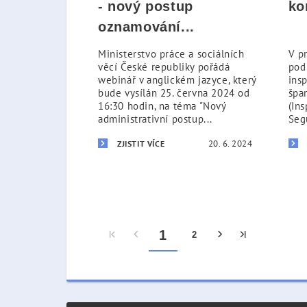
- nový postup
ko
oznamování...
Ministerstvo práce a sociálních
V p
věcí České republiky pořádá
pod
webinář v anglickém jazyce, který
ins
bude vysílán 25. června 2024 od
špa
16:30 hodin, na téma "Nový
(In
administrativní postup...
Seg
20. 6. 2024
ZJISTIT VÍCE
1
2