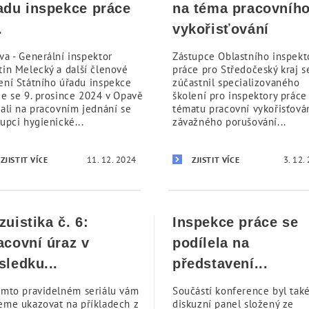
adu inspekce práce
na téma pracovníh
.
vykořisťování
va - Generální inspektor
Zástupce Oblastního inspekt
tin Melecký a další členové
práce pro Středočeský kraj s
ení Státního úřadu inspekce
zúčastnil specializovaného
ce se 9. prosince 2024 v Opavě
školení pro inspektory práce
kali na pracovním jednání se
tématu pracovní vykořisťová
upci hygienické...
závažného porušování...
11. 12. 2024
3. 12.
ZJISTIT VÍCE
ZJISTIT VÍCE
zuistika č. 6:
Inspekce práce se
acovní úraz v
podílela na
sledku...
představení...
omto pravidelném seriálu vám
Součástí konference byl tak
eme ukazovat na příkladech z
diskuzní panel složený ze