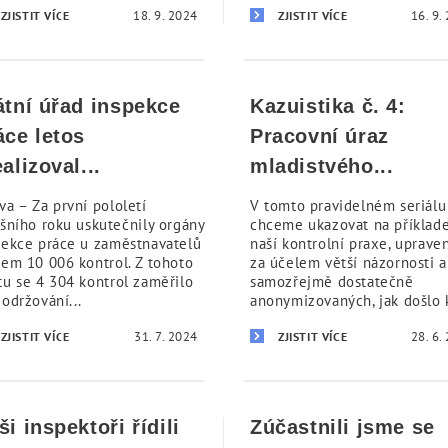
18. 9. 2024
16. 9.
ZJISTIT VÍCE
ZJISTIT VÍCE
átní úřad inspekce
Kazuistika č. 4:
áce letos
Pracovní úraz
ealizoval...
mladistvého...
va – Za první pololetí
V tomto pravidelném seriál
ošního roku uskutečnily orgány
chceme ukazovat na příklad
pekce práce u zaměstnavatelů
naší kontrolní praxe, uprave
kem 10 006 kontrol. Z tohoto
za účelem větší názornosti a
tu se 4 304 kontrol zaměřilo
samozřejmě dostatečně
održování...
anonymizovaných, jak došlo k
31. 7. 2024
28. 6.
ZJISTIT VÍCE
ZJISTIT VÍCE
ši inspektoři řídili
Zúčastnili jsme se