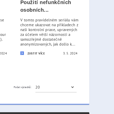
Použití nefunkčních
osobních...
 se
V tomto pravidelném seriálu vám
chceme ukazovat na příkladech z
naší kontrolní praxe, upravených
bour
za účelem větší názornosti a
).
samozřejmě dostatečně
anonymizovaných, jak došlo k...
 2024
3. 5. 2024
ZJISTIT VÍCE
Počet výsledků: