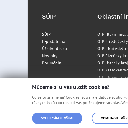
SÚIP
Oblastní i
SÚIP
OIP Hlavní měs
E-podatelna
OIP Středočeský
Úřední deska
OIP Jihočeský k
Novinky
OIP Plzeňský kra
Pro média
OIP Ústecký kraj
OIP Královéhrad
OIP Jihomoravský
OIP Moravskosle
Můžeme si u vás uložit cookies?
Co že to znamená? Cookies jsou malé datové soubory, kt
různých typů cookies od vás potřebujeme souhlas. Web 
© Státní úřad inspekce práce
SOUHLASÍM SE VŠEMI
ODMÍTNOUT VŠE