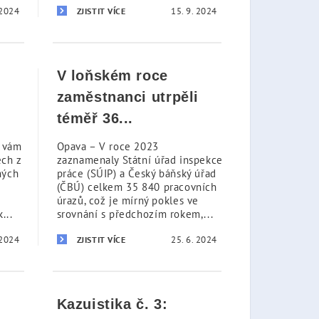
 2024
15. 9. 2024
ZJISTIT VÍCE
V loňském roce
zaměstnanci utrpěli
téměř 36...
u vám
Opava – V roce 2023
ech z
zaznamenaly Státní úřad inspekce
ných
práce (SÚIP) a Český báňský úřad
(ČBÚ) celkem 35 840 pracovních
úrazů, což je mírný pokles ve
...
srovnání s předchozím rokem,...
 2024
25. 6. 2024
ZJISTIT VÍCE
Kazuistika č. 3: