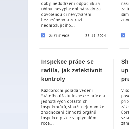
doby, nedodržení odpočinku v
naš
týdnu, nevyplacení náhrady za
za 
dovolenou či nevytváření
sam
bezpečného a zdraví
ano
neohrožujícího...
28. 11. 2024
ZJISTIT VÍCE
Inspekce práce se
Sh
radila, jak zefektivnit
up
kontroly
pr
Každoroční porada vedení
V s
Státního úřadu inspekce práce a
pov
jednotlivých oblastních
přip
inspektorátů, slouží nejenom ke
zák
zhodnocení činnosti orgánů
úpr
inspekce práce v uplynulém
vzt
roce...
zam