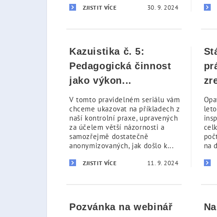
30. 9. 2024
ZJISTIT VÍCE
Kazuistika č. 5:
St
Pedagogická činnost
pr
jako výkon...
zr
V tomto pravidelném seriálu vám
Opa
chceme ukazovat na příkladech z
let
naší kontrolní praxe, upravených
ins
za účelem větší názornosti a
cel
samozřejmě dostatečně
poč
anonymizovaných, jak došlo k...
na d
11. 9. 2024
ZJISTIT VÍCE
Pozvánka na webinář
Na