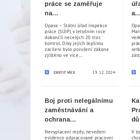
práce se zaměřuje
úř
na...
a..
Opava – Státní úřad inspekce
Opa
práce (SÚIP) v letošním roce
Mar
dokončil necelých 20 tisíc
ved
kontrol. Díky jejich lepšímu
prá
zacílení bylo porušení zákona
set
zjištěno ve více...
zást
19. 12. 2024
ZJISTIT VÍCE
Boj proti nelegálnímu
Ka
zaměstnávání a
Pr
ochrana...
dů
Nevyplacení mzdy, nevedení
V t
evidence odpracované pracovní
chc