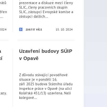
rátů
prezentace a diskuze mezi členy
SLIC, členy pracovních skupin
měřen
SLIC, zástupci Evropské komise a
..
zástupci dalších...
 2024
15. 10. 2024
ZJISTIT VÍCE
a
Uzavření budovy SÚIP
cí
v Opavě
Z důvodu stávající povodňové
situace je v pondělí 16.
září 2025 budova Státního úřadu
inspekce práce v Opavě (na ulici
azy.
Kolářská 451/13) uzavřena. Naši
kolegové...