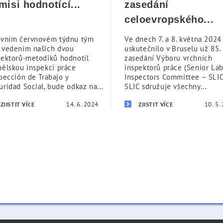
misi hodnotící...
zasedání
celoevropského...
rvním červnovém týdnu tým
Ve dnech 7. a 8. května 2024
 vedením našich dvou
uskutečnilo v Bruselu už 85.
pektorů-metodiků hodnotil
zasedání Výboru vrchních
nělskou inspekci práce
inspektorů práce (Senior La
spección de Trabajo y
Inspectors Committee – SLIC
uridad Social, bude odkaz na...
SLIC sdružuje všechny...
14. 6. 2024
10. 5.
ZJISTIT VÍCE
ZJISTIT VÍCE