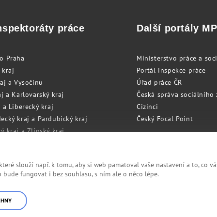
nspektoráty práce
Další portály M
to Praha
Ministerstvo práce a soci
 kraj
Portál inspekce práce
raj a Vysočinu
Úřad práce ČR
j a Karlovarský kraj
Česká správa sociálního
 a Liberecký kraj
Cizinci
ecký kraj a Pardubický kraj
Český Focal Point
 kraj a Zlínský kraj
zský kraj a Olomoucký kraj
eré slouží např. k tomu, aby si web pamatoval vaše nastavení a to, co vá
bude fungovat i bez souhlasu, s ním ale o něco lépe.
Cookies
RSS
CHNY