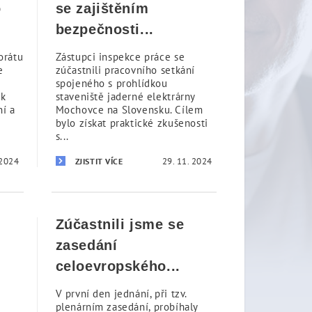
o
se zajištěním
bezpečnosti...
orátu
Zástupci inspekce práce se
e
zúčastnili pracovního setkání
spojeného s prohlídkou
 k
staveniště jaderné elektrárny
ní a
Mochovce na Slovensku. Cílem
bylo získat praktické zkušenosti
s...
 2024
29. 11. 2024
ZJISTIT VÍCE
Zúčastnili jsme se
zasedání
celoevropského...
é
V první den jednání, při tzv.
plenárním zasedání, probíhaly