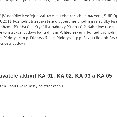
jší nabídky k veřejné zakázce malého rozsahu s názvem „SÚIP Op
9. 2011 Rozhodnutí zadavatele o výběru nejvhodnější nabídky Pí
mi: Příloha č. 1 Krycí list nabídky Příloha č. 2 Nabídková cena P
e rekonstrukce budovy Pohled jižní Pohled severní Pohled východn
.p. Půdorys 4. n.p. Půdorys 5. n.p. Půdorys 1. p.p. Řez aa Řez bb Se
očnosti budovy
vatele aktivit KA 01, KA 02, KA 03 a KA 05
ízení jsou uveřejněny na stránkách ESF.