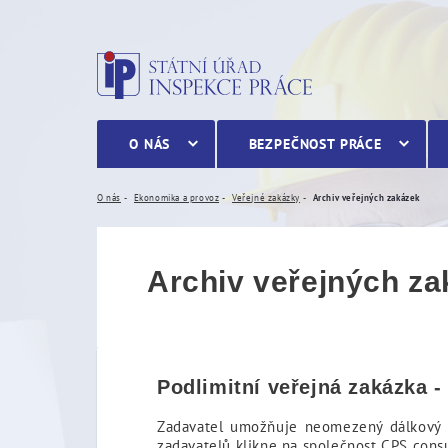
Archiv veřejných zakázek
O NÁS
BEZPEČNOST PRÁCE
O nás
Ekonomika a provoz
Veřejné zakázky
Archiv veřejných zakázek
Archiv veřejných z
Podlimitní veřejná zakázka 
Zadavatel umožňuje neomezený dálkový p
zadavatelů klikne na společnost CPS consu