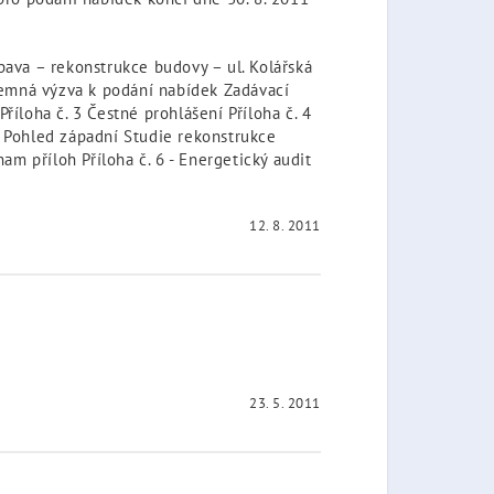
ava – rekonstrukce budovy – ul. Kolářská
semná výzva k podání nabídek Zadávací
říloha č. 3 Čestné prohlášení Příloha č. 4
í Pohled západní Studie rekonstrukce
znam příloh Příloha č. 6 - Energetický audit
12. 8. 2011
23. 5. 2011