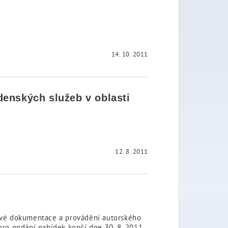
14. 10. 2011
denských služeb v oblasti
12. 8. 2011
ktové dokumentace a provádění autorského
 pro podání nabídek končí dne 30. 8. 2011