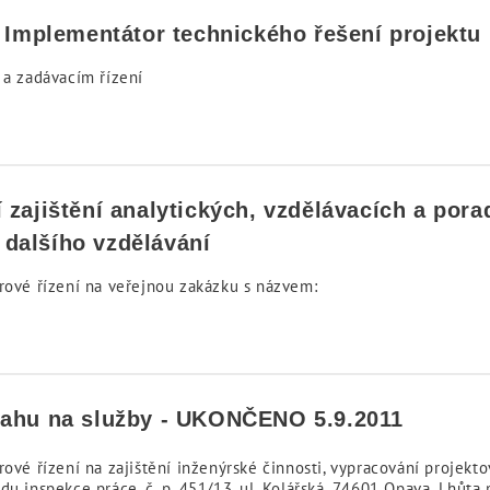
– Implementátor technického řešení projektu
 a zadávacím řízení
zajištění analytických, vzdělávacích a pora
dalšího vzdělávání
rové řízení na veřejnou zakázku s názvem:
sahu na služby - UKONČENO 5.9.2011
rové řízení na zajištění inženýrské činnosti, vypracování proje
du inspekce práce, č. p. 451/13, ul. Kolářská, 74601 Opava. Lhůta