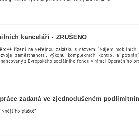
bilních kanceláří - ZRUŠENO
ěrové řízení na veřejnou zakázku s názvem: "Nájem mobilních ka
zvoje zaměstnanosti, výkonu komplexních kontrol a potírání
ufinancovaný z Evropského sociálního fondu v rámci Operačního p
 práce zadaná ve zjednodušeném podlimitním
 vnějšího pláště“