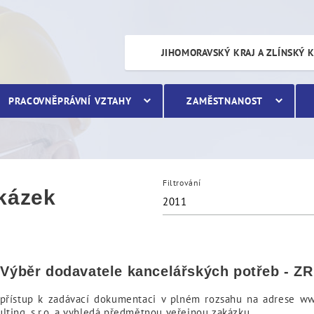
JIHOMORAVSKÝ KRAJ A ZLÍNSKÝ 
PRACOVNĚPRÁVNÍ VZTAHY
ZAMĚSTNANOST
Filtrování
akázek
2011
- Výběr dodavatele kancelářských potřeb - 
řístup k zadávací dokumentaci v plném rozsahu na adrese www.
lting, s.r.o. a vyhledá předmětnou veřejnou zakázku.