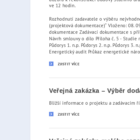
ve 12 hodin.
Rozhodnutí zadavatele o výběru nejvhodně
(projektová dokumentace)“ Vloženo: 08. 0
dokumentace Zadávací dokumentace s příloha
Návrh smlouvy o dílo Příloha č. 5 - Studi
Půdorys 1. n.p. Půdorys 2. n.p. Půdorys 3. n
Energetický audit Průkaz energetické nár
ZJISTIT VÍCE
Veřejná zakázka – Výběr doda
Bližší informace o projektu a zadávacím ř
ZJISTIT VÍCE