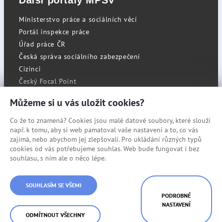
Další portály MPSV
Ministerstvo práce a sociálních věcí
Portál inspekce práce
Úřad práce ČR
Česká správa sociálního zabezpečení
Cizinci
Český Focal Point
Můžeme si u vás uložit cookies?
Co že to znamená? Cookies jsou malé datové soubory, které slouží
RSS
např. k tomu, aby si web pamatoval vaše nastavení a to, co vás
Cookies
zajímá, nebo abychom jej zlepšovali. Pro ukládání různých typů
cookies od vás potřebujeme souhlas. Web bude fungovat i bez
Prohlášení o přístupnosti
souhlasu, s ním ale o něco lépe.
Mapa stránek
© Státní úřad inspekce práce
SOUHLASÍM SE VŠEMI
PODROBNÉ
NASTAVENÍ
ODMÍTNOUT VŠECHNY