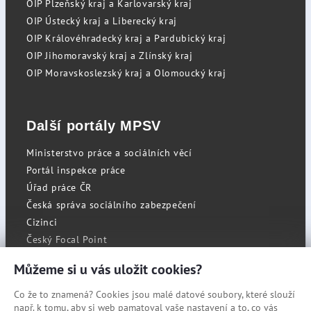
OIP Plzeňský kraj a Karlovarský kraj
OIP Ústecký kraj a Liberecký kraj
OIP Královéhradecký kraj a Pardubický kraj
OIP Jihomoravský kraj a Zlínský kraj
OIP Moravskoslezský kraj a Olomoucký kraj
Další portály MPSV
Ministerstvo práce a sociálních věcí
Portál inspekce práce
Úřad práce ČR
Česká správa sociálního zabezpečení
Cizinci
Český Focal Point
Můžeme si u vás uložit cookies?
Co že to znamená? Cookies jsou malé datové soubory, které slouží
RSS
např. k tomu, aby si web pamatoval vaše nastavení a to, co vás