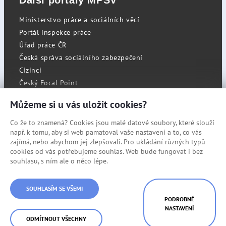
Další portály MPSV
Ministerstvo práce a sociálních věcí
Portál inspekce práce
Úřad práce ČR
Česká správa sociálního zabezpečení
Cizinci
Český Focal Point
Můžeme si u vás uložit cookies?
Co že to znamená? Cookies jsou malé datové soubory, které slouží
RSS
např. k tomu, aby si web pamatoval vaše nastavení a to, co vás
Cookies
zajímá, nebo abychom jej zlepšovali. Pro ukládání různých typů
cookies od vás potřebujeme souhlas. Web bude fungovat i bez
Prohlášení o přístupnosti
souhlasu, s ním ale o něco lépe.
Mapa stránek
© Státní úřad inspekce práce
SOUHLASÍM SE VŠEMI
PODROBNÉ
NASTAVENÍ
ODMÍTNOUT VŠECHNY