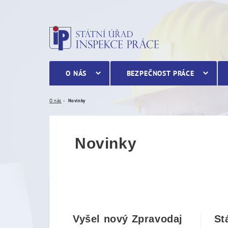
Novinky
O NÁS
BEZPEČNOST PRÁCE
O nás
Novinky
Novinky
Vyšel nový Zpravodaj
St