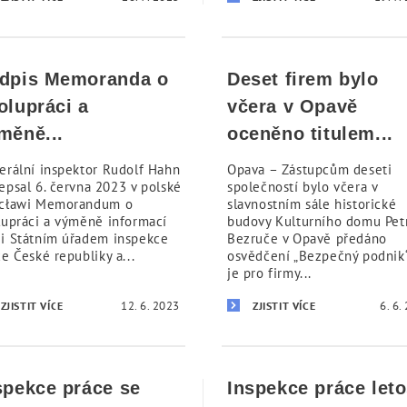
dpis Memoranda o
Deset firem bylo
olupráci a
včera v Opavě
měně...
oceněno titulem...
erální inspektor Rudolf Hahn
Opava – Zástupcům deseti
epsal 6. června 2023 v polské
společností bylo včera v
cławi Memorandum o
slavnostním sále historické
lupráci a výměně informací
budovy Kulturního domu Pet
i Státním úřadem inspekce
Bezruče v Opavě předáno
e České republiky a...
osvědčení „Bezpečný podnik“
je pro firmy...
12. 6. 2023
6. 6.
ZJISTIT VÍCE
ZJISTIT VÍCE
spekce práce se
Inspekce práce let