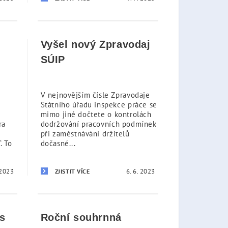
Vyšel nový Zpravodaj
SÚIP
V nejnovějším čísle Zpravodaje
Státního úřadu inspekce práce se
mimo jiné dočtete o kontrolách
ra
dodržování pracovních podmínek
při zaměstnávání držitelů
. To
dočasné...
 2023
6. 6. 2023
ZJISTIT VÍCE
os
Roční souhrnná