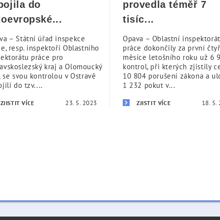
pojila do
provedla téměř 7
loevropské...
tisíc...
va – Státní úřad inspekce
Opava – Oblastní inspektorá
e, resp. inspektoři Oblastního
práce dokončily za první čtyř
pektorátu práce pro
měsíce letošního roku už 6 
avskoslezský kraj a Olomoucký
kontrol, při kterých zjistily 
, se svou kontrolou v Ostravě
10 804 porušení zákona a ulo
jili do tzv....
1 232 pokut v...
23. 5. 2023
18. 5.
ZJISTIT VÍCE
ZJISTIT VÍCE