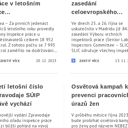
áce v letošním
zasedání
ce...
celoevropského...
va – Za prvních jedenáct
Ve dnech 25. a 26. října se
íců letošního roku provedly
uskutečnilo v Madridu již 84.
ány inspekce práce u
zasedání Výboru vrchních
ěstnavatelů celkem 18 952
inspektorů práce (Senior La
trol. Z tohoto počtu se 7 993
Inspectors Committee – SLIC
trol zaměřilo na dodržování...
SLIC sdružuje všechny inspek
20. 12. 2023
13. 11.
ZJISTIT VÍCE
ZJISTIT VÍCE
etí letošní číslo
Osvětová kampaň 
ravodaje SÚIP
prevenci pracovníc
ávě vychází
úrazů žen
novější vydání Zpravodaje
V průběhu měsíce října 202
tního úřadu inspekce práce
bude probíhat osvětová kam
zí bližší pohled na vývoj
pro ženy pod názvem NEBEZ