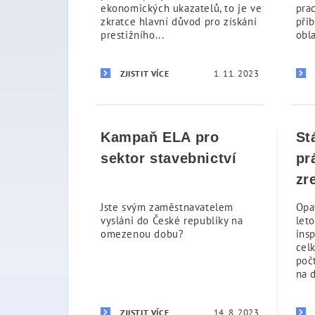
ekonomických ukazatelů, to je ve
pra
zkratce hlavní důvod pro získání
přib
prestižního...
obla
1. 11. 2023
ZJISTIT VÍCE
Kampaň ELA pro
St
sektor stavebnictví
pr
zr
Jste svým zaměstnavatelem
Opa
vysláni do České republiky na
let
omezenou dobu?
ins
cel
poč
na d
14. 8. 2023
ZJISTIT VÍCE