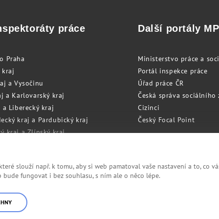
nspektoráty práce
Další portály M
to Praha
Ministerstvo práce a soci
 kraj
Portál inspekce práce
raj a Vysočinu
Úřad práce ČR
j a Karlovarský kraj
Česká správa sociálního
 a Liberecký kraj
Cizinci
ecký kraj a Pardubický kraj
Český Focal Point
 kraj a Zlínský kraj
zský kraj a Olomoucký kraj
eré slouží např. k tomu, aby si web pamatoval vaše nastavení a to, co vá
bude fungovat i bez souhlasu, s ním ale o něco lépe.
Cookies
RSS
CHNY