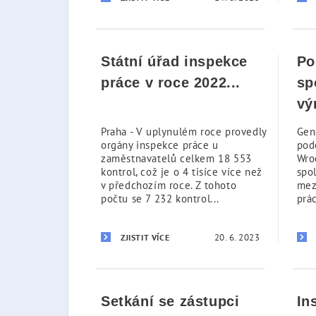
Státní úřad inspekce
Po
práce v roce 2022...
sp
vý
Praha - V uplynulém roce provedly
Gen
orgány inspekce práce u
pod
zaměstnavatelů celkem 18 553
Wro
kontrol, což je o 4 tisíce více než
spo
v předchozím roce. Z tohoto
mez
počtu se 7 232 kontrol...
prác
20. 6. 2023
ZJISTIT VÍCE
Setkání se zástupci
In