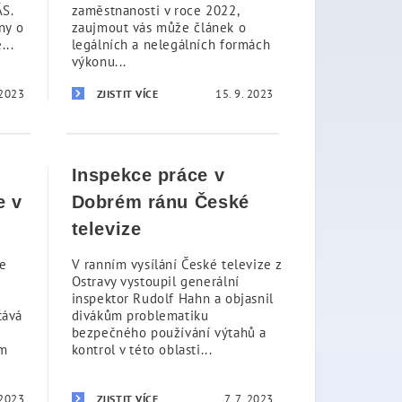
S.
zaměstnanosti v roce 2022,
ny o
zaujmout vás může článek o
...
legálních a nelegálních formách
výkonu...
 2023
15. 9. 2023
ZJISTIT VÍCE
Inspekce práce v
e v
Dobrém ránu České
televize
ke
V ranním vysílání České televize z
Ostravy vystoupil generální
inspektor Rudolf Hahn a objasnil
tává
divákům problematiku
bezpečného používání výtahů a
em
kontrol v této oblasti...
 2023
7. 7. 2023
ZJISTIT VÍCE