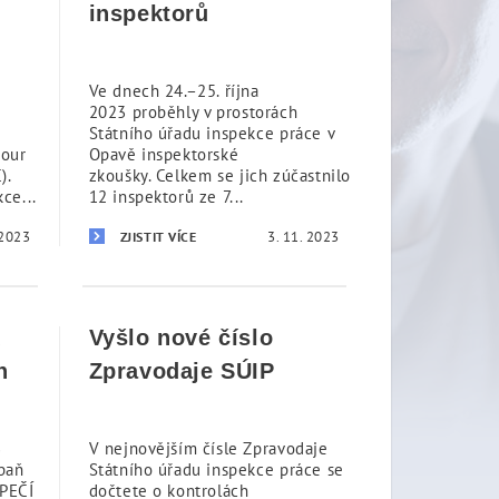
inspektorů
Ve dnech 24.–25. října
2023 proběhly v prostorách
Státního úřadu inspekce práce v
bour
Opavě inspektorské
).
zkoušky. Celkem se jich zúčastnilo
ce...
12 inspektorů ze 7...
 2023
3. 11. 2023
ZJISTIT VÍCE
k
Vyšlo nové číslo
h
Zpravodaje SÚIP
3
V nejnovějším čísle Zpravodaje
paň
Státního úřadu inspekce práce se
PEČÍ
dočtete o kontrolách