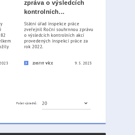
zpráva o výsledcích
kontrolních...
ty
Státní úřad inspekce práce
i
zveřejnil Roční souhrnnou zprávu
982
o výsledcích kontrolních akcí
celkem
provedených inspekcí práce za
žily
rok 2022.
 2023
9. 5. 2023
ZJISTIT VÍCE
Počet výsledků: