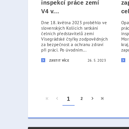
inspekcí práce zemí
za
V4 v...
ce
Dne 18. května 2023 proběhlo ve
Opa
slovenských Košicích setkání
prác
čelních představitelů zemí
ins
Visegrádské čtyřky zodpovědných
Mor
za bezpečnost a ochranu zdraví
kraj
při práci. Po úvodním...
zapo
26. 5. 2023
ZJISTIT VÍCE
1
2