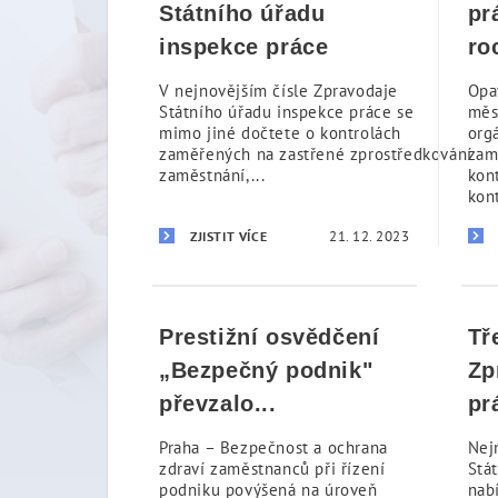
Státního úřadu
pr
inspekce práce
ro
V nejnovějším čísle Zpravodaje
Opa
Státního úřadu inspekce práce se
měs
mimo jiné dočtete o kontrolách
org
zaměřených na zastřené zprostředkování
zam
zaměstnání,...
kon
kon
21. 12. 2023
ZJISTIT VÍCE
Prestižní osvědčení
Tř
„Bezpečný podnik"
Zp
převzalo...
pr
Praha – Bezpečnost a ochrana
Nej
zdraví zaměstnanců při řízení
Stá
podniku povýšená na úroveň
nabí