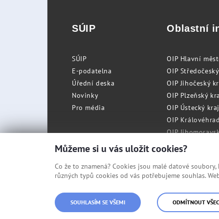
SÚIP
Oblastní i
SÚIP
OIP Hlavní měs
E-podatelna
OIP Středočeský
Úřední deska
OIP Jihočeský k
Novinky
OIP Plzeňský kra
Pro média
OIP Ústecký kraj
OIP Královéhrad
OIP Jihomoravský
OIP Moravskosle
Můžeme si u vás uložit cookies?
Co že to znamená? Cookies jsou malé datové soubory, kt
různých typů cookies od vás potřebujeme souhlas. Web 
© Státní úřad inspekce práce
SOUHLASÍM SE VŠEMI
ODMÍTNOUT VŠE