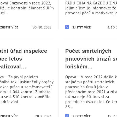
covní úrazovosti v roce 2022,
PÁDU ČÍHÁ NA KAŽDOU Z NÁ
ližuje kontrolní činnost SÚIP v
Jejím cílem je informovat že
sti...
prevenci pádů a motivovat je
30. 10. 2023
3. 10.
ZJISTIT VÍCE
ZJISTIT VÍCE
átní úřad inspekce
Počet smrtelných
áce letos
pracovních úrazů s
ealizoval...
loňském...
va – Za první pololetí
Opava – V roce 2022 došlo 
ošního roku uskutečnily orgány
stejnému počtu smrtelných
pekce práce u zaměstnavatelů
pracovních úrazů jako v
kem 11 044 kontrol. Z tohoto
předchozím roce 2021 a zůs
tu se 4 510 kontrol zaměřilo
tak na nejnižší úrovni za
održování...
posledních dvacet let. Celk
83...
28. 7. 2023
19. 7.
ZJISTIT VÍCE
ZJISTIT VÍCE