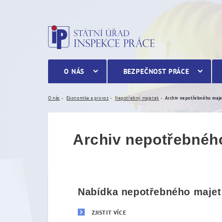
Archiv nepotřebného maj
O NÁS
BEZPEČNOST PRÁCE
O nás
Ekonomika a provoz
Nepotřebný majetek
Archiv nepotřebného maj
Archiv nepotřebnéh
Nabídka nepotřebného majetk
ZJISTIT VÍCE