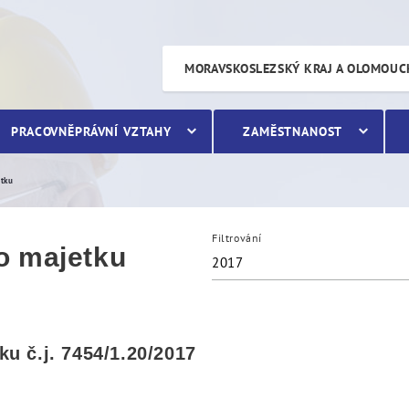
etku
MORAVSKOSLEZSKÝ KRAJ A OLOMOUC
PRACOVNĚPRÁVNÍ VZTAHY
ZAMĚSTNANOST
etku
Filtrování
o majetku
2017
u č.j. 7454/1.20/2017