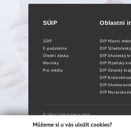
SÚIP
Oblastní i
SÚIP
OIP Hlavní měs
E-podatelna
OIP Středočeský
Úřední deska
OIP Jihočeský k
Novinky
OIP Plzeňský kra
Pro média
OIP Ústecký kraj
OIP Královéhrad
OIP Jihomoravský
OIP Moravskosle
© Státní úřad inspekce práce
Můžeme si u vás uložit cookies?