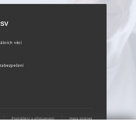
PSV
álních věcí
 zabezpečení
Prohlášení o přístupnosti
Mapa stránek