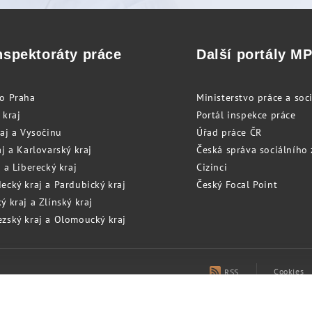
nspektoráty práce
Další portály M
to Praha
Ministerstvo práce a soci
 kraj
Portál inspekce práce
raj a Vysočinu
Úřad práce ČR
j a Karlovarský kraj
Česká správa sociálního
 a Liberecký kraj
Cizinci
ecký kraj a Pardubický kraj
Český Focal Point
 kraj a Zlínský kraj
zský kraj a Olomoucký kraj
Cookies
RSS