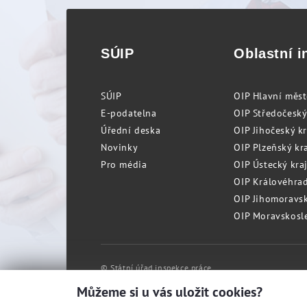
SÚIP
Oblastní i
SÚIP
OIP Hlavní měs
E-podatelna
OIP Středočeský
Úřední deska
OIP Jihočeský k
Novinky
OIP Plzeňský kra
Pro média
OIP Ústecký kraj
OIP Královéhrad
OIP Jihomoravský
OIP Moravskosle
© Státní úřad inspekce práce
Můžeme si u vás uložit cookies?