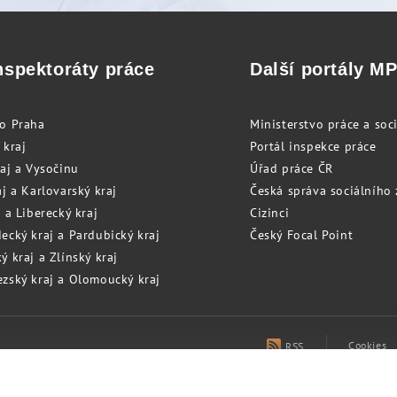
nspektoráty práce
Další portály M
to Praha
Ministerstvo práce a soci
 kraj
Portál inspekce práce
raj a Vysočinu
Úřad práce ČR
j a Karlovarský kraj
Česká správa sociálního
 a Liberecký kraj
Cizinci
ecký kraj a Pardubický kraj
Český Focal Point
 kraj a Zlínský kraj
zský kraj a Olomoucký kraj
Cookies
RSS