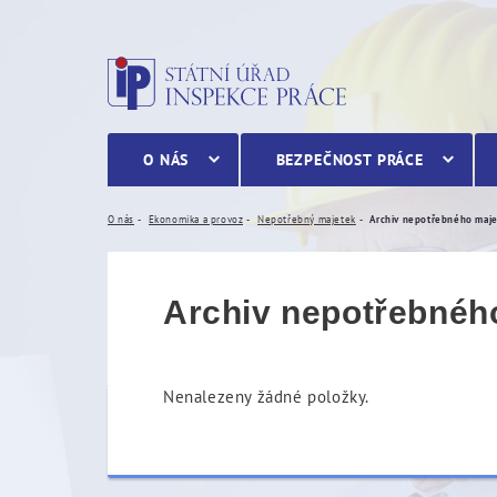
Archiv nepotřebného maj
O NÁS
BEZPEČNOST PRÁCE
O nás
Ekonomika a provoz
Nepotřebný majetek
Archiv nepotřebného maj
Archiv nepotřebnéh
Nenalezeny žádné položky.