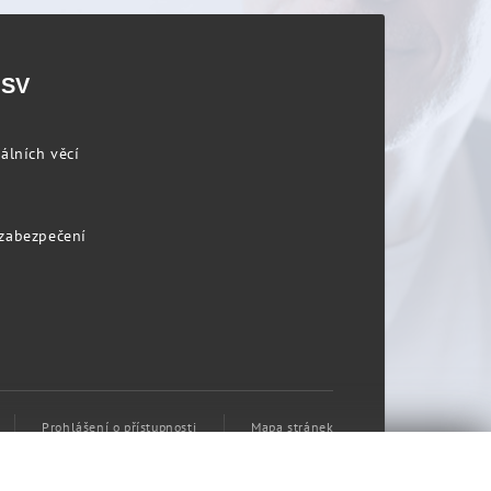
PSV
álních věcí
 zabezpečení
Prohlášení o přístupnosti
Mapa stránek