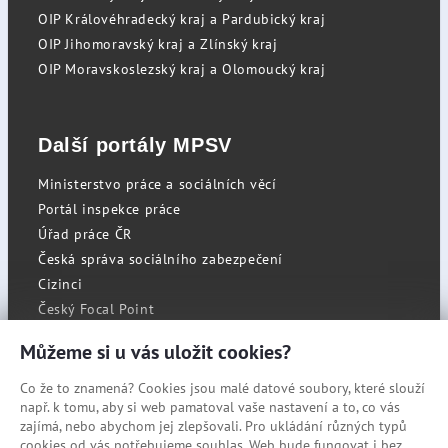
OIP Královéhradecký kraj a Pardubický kraj
OIP Jihomoravský kraj a Zlínský kraj
OIP Moravskoslezský kraj a Olomoucký kraj
Další portály MPSV
Ministerstvo práce a sociálních věcí
Portál inspekce práce
Úřad práce ČR
Česká správa sociálního zabezpečení
Cizinci
Český Focal Point
Můžeme si u vás uložit cookies?
Co že to znamená? Cookies jsou malé datové soubory, které slouží
RSS
např. k tomu, aby si web pamatoval vaše nastavení a to, co vás
Cookies
zajímá, nebo abychom jej zlepšovali. Pro ukládání různých typů
cookies od vás potřebujeme souhlas. Web bude fungovat i bez