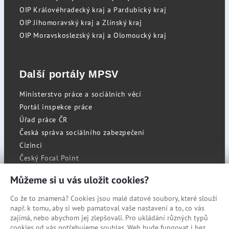
OIP Královéhradecký kraj a Pardubický kraj
OIP Jihomoravský kraj a Zlínský kraj
OIP Moravskoslezský kraj a Olomoucký kraj
Další portály MPSV
Ministerstvo práce a sociálních věcí
Portál inspekce práce
Úřad práce ČR
Česká správa sociálního zabezpečení
Cizinci
Český Focal Point
Můžeme si u vás uložit cookies?
Co že to znamená? Cookies jsou malé datové soubory, které slouží
RSS
např. k tomu, aby si web pamatoval vaše nastavení a to, co vás
Cookies
zajímá, nebo abychom jej zlepšovali. Pro ukládání různých typů
cookies od vás potřebujeme souhlas. Web bude fungovat i bez