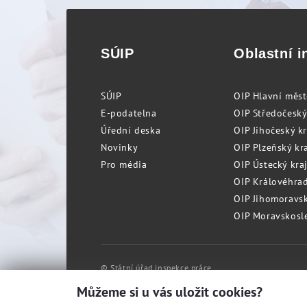
SÚIP
Oblastní i
SÚIP
OIP Hlavní měs
E-podatelna
OIP Středočeský
Úřední deska
OIP Jihočeský k
Novinky
OIP Plzeňský kra
Pro média
OIP Ústecký kraj
OIP Královéhrad
OIP Jihomoravský
OIP Moravskosle
© Státní úřad inspekce práce
Můžeme si u vás uložit cookies?