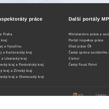
nspektoráty práce
Další portály M
to Praha
Ministerstvo práce a soci
 kraj
Portál inspekce práce
raj a Vysočinu
Úřad práce ČR
j a Karlovarský kraj
Česká správa sociálního
 a Liberecký kraj
Cizinci
ecký kraj a Pardubický kraj
Český Focal Point
 kraj a Zlínský kraj
zský kraj a Olomoucký kraj
Cookies
RSS