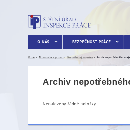
Archiv nepotřebného maj
O NÁS
BEZPEČNOST PRÁCE
O nás
Ekonomika a provoz
Nepotřebný majetek
Archiv nepotřebného maj
Archiv nepotřebnéh
Nenalezeny žádné položky.