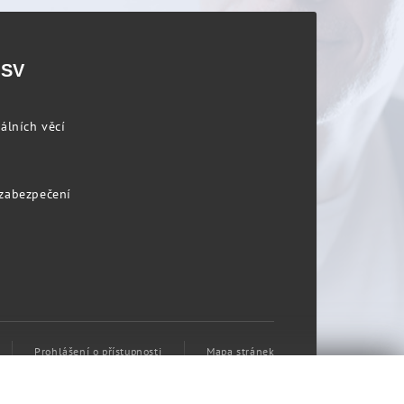
PSV
álních věcí
 zabezpečení
Prohlášení o přístupnosti
Mapa stránek