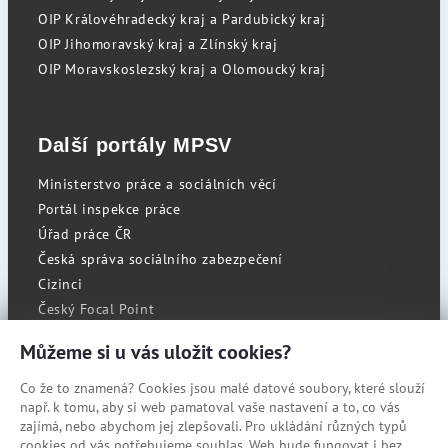
OIP Královéhradecký kraj a Pardubický kraj
OIP Jihomoravský kraj a Zlínský kraj
OIP Moravskoslezský kraj a Olomoucký kraj
Další portály MPSV
Ministerstvo práce a sociálních věcí
Portál inspekce práce
Úřad práce ČR
Česká správa sociálního zabezpečení
Cizinci
Český Focal Point
Můžeme si u vás uložit cookies?
Co že to znamená? Cookies jsou malé datové soubory, které slouží
RSS
např. k tomu, aby si web pamatoval vaše nastavení a to, co vás
Cookies
zajímá, nebo abychom jej zlepšovali. Pro ukládání různých typů
cookies od vás potřebujeme souhlas. Web bude fungovat i bez