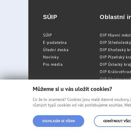
SÚIP
Oblastní i
SÚIP
OIP Hlavní měs
E-podatelna
OIP Středočeský
Úřední deska
OIP Jihočeský k
Novinky
OIP Plzeňský kra
Pro média
OIP Ústecký kraj
OIP Královéhrad
OIP Jihomoravský
OIP Moravskosle
Můžeme si u vás uložit cookies?
Co že to znamená? Cookies jsou malé datové soubory, kt
různých typů cookies od vás potřebujeme souhlas. Web 
© Státní úřad inspekce práce
SOUHLASÍM SE VŠEMI
ODMÍTNOUT VŠE