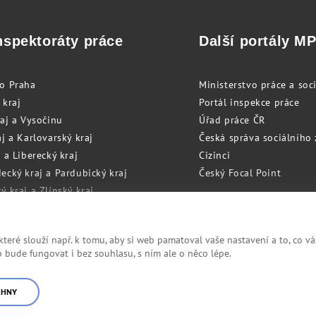
nspektoráty práce
Další portály M
to Praha
Ministerstvo práce a soci
 kraj
Portál inspekce práce
raj a Vysočinu
Úřad práce ČR
j a Karlovarský kraj
Česká správa sociálního
 a Liberecký kraj
Cizinci
ecký kraj a Pardubický kraj
Český Focal Point
 kraj a Zlínský kraj
zský kraj a Olomoucký kraj
eré slouží např. k tomu, aby si web pamatoval vaše nastavení a to, co vá
bude fungovat i bez souhlasu, s ním ale o něco lépe.
Cookies
RSS
CHNY