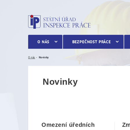
Novinky
O NÁS
BEZPEČNOST PRÁCE
O nás
Novinky
Novinky
Omezení úředních
Zm