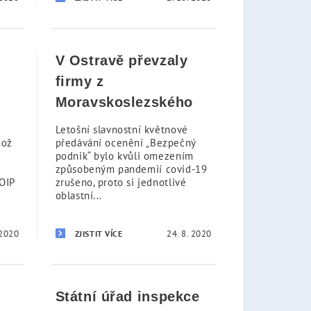
V Ostravě převzaly
firmy z
Moravskoslezského
a...
Letošní slavnostní květnové
hož
předávání ocenění „Bezpečný
podnik“ bylo kvůli omezením
z
způsobeným pandemií covid-19
OIP
zrušeno, proto si jednotlivé
oblastní...
 2020
24. 8. 2020
ZJISTIT VÍCE
Státní úřad inspekce