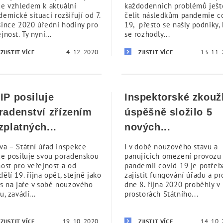
ce vzhledem k aktuální
každodenních problémů ješt
emické situaci rozšiřují od 7.
čelit následkům pandemie c
since 2020 úřední hodiny pro
19, přesto se našly podniky, 
jnost. Ty nyní...
se rozhodly...
4. 12. 2020
13. 11.
ZJISTIT VÍCE
ZJISTIT VÍCE
IP posiluje
Inspektorské zkouž
radenství zřízením
úspěšně složilo 5
zplatných...
nových...
va – Státní úřad inspekce
I v době nouzového stavu a
ce posiluje svou poradenskou
panujících omezení provozu 
nost pro veřejnost a od
pandemii covid-19 je potřeb
ělí 19. října opět, stejně jako
zajistit fungování úřadu a pr
os na jaře v sobě nouzového
dne 8. října 2020 proběhly v
u, zavádí...
prostorách Státního...
19. 10. 2020
14. 10.
ZJISTIT VÍCE
ZJISTIT VÍCE