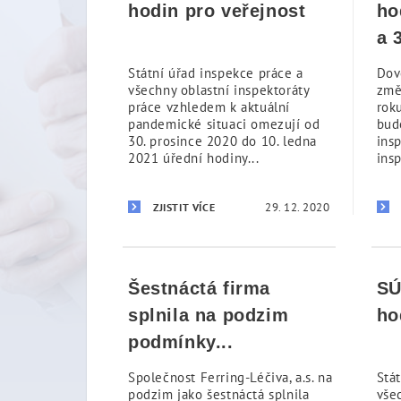
hodin pro veřejnost
ho
a 
Státní úřad inspekce práce a
Dov
všechny oblastní inspektoráty
změ
práce vzhledem k aktuální
roku
pandemické situaci omezují od
bud
30. prosince 2020 do 10. ledna
ins
2021 úřední hodiny...
insp
29. 12. 2020
ZJISTIT VÍCE
Šestnáctá firma
SÚ
splnila na podzim
ho
podmínky...
Společnost Ferring-Léčiva, a.s. na
Stá
podzim jako šestnáctá splnila
vše