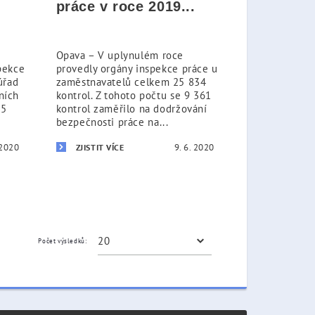
i
práce v roce 2019...
Opava – V uplynulém roce
pekce
provedly orgány inspekce práce u
úřad
zaměstnavatelů celkem 25 834
ních
kontrol. Z tohoto počtu se 9 361
 5
kontrol zaměřilo na dodržování
bezpečnosti práce na...
 2020
9. 6. 2020
ZJISTIT VÍCE
Počet výsledků: