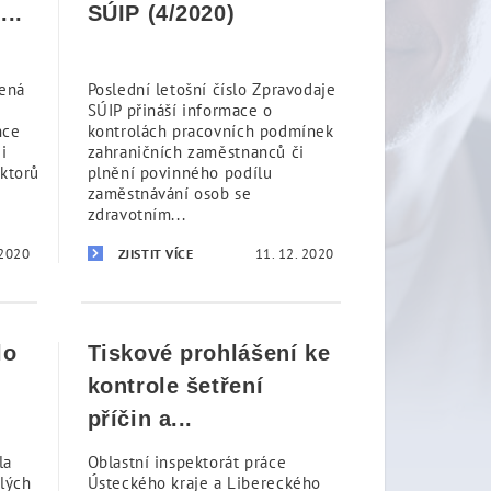
...
SÚIP (4/2020)
řená
Poslední letošní číslo Zpravodaje
SÚIP přináší informace o
nce
kontrolách pracovních podmínek
i
zahraničních zaměstnanců či
ektorů
plnění povinného podílu
zaměstnávání osob se
zdravotním...
 2020
11. 12. 2020
ZJISTIT VÍCE
lo
Tiskové prohlášení ke
kontrole šetření
příčin a...
la
Oblastní inspektorát práce
lých
Ústeckého kraje a Libereckého