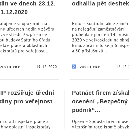
din ve dnech 23.12.
odhalila pět desítek
31.12.2020
olujeme si upozornit na
Brno – Kontrolní akce zamě
nu úředních hodin v závěru
na nelegální zaměstnávání
: ve středu 23. prosince
proběhla v pondělí 14. prosi
ou budovy Státního úřadu
2020 ve velkoskladu na okraj
pekce práce a oblastních
Brna. Zúčastnilo se jí 6 insp
ektorátů pro veřejnost...
a 50 příslušníků...
19. 12. 2020
16. 12.
ZJISTIT VÍCE
ZJISTIT VÍCE
IP rozšiřuje úřední
Patnáct firem získa
diny pro veřejnost
ocenění „Bezpečný
podnik“...
tní úřad inspekce práce a
Opava – Spousta firem muse
chny oblastní inspektoráty
v letošním roce kromě obvyk