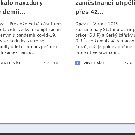
skalo navzdory
zaměstnanci utrpěl
ndemii...
přes 42...
va – Přestože velká část firem
Opava – V roce 2019
ela čelit velkým komplikacím
zaznamenaly Státní úřad ins
jeným s pandemií covid-19,
práce (SÚIP) a Český báňský 
y se podniky, které se
(ČBÚ) celkem 42 416 pracov
hodly udělat pro bezpečnost
úrazů, což je pokles o téměř
ch zaměstnanců...
procent ve srovnání...
2. 7. 2020
23. 6.
ZJISTIT VÍCE
ZJISTIT VÍCE