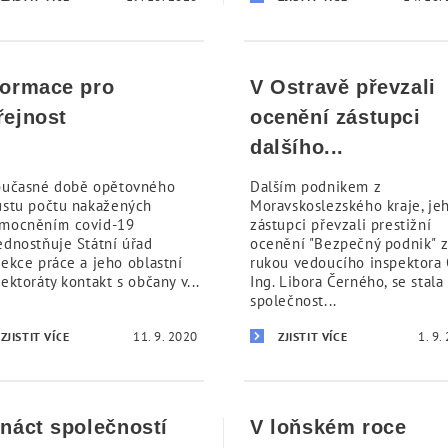
formace pro
V Ostravě převzali
řejnost
ocenění zástupci
dalšího...
oučasné době opětovného
Dalším podnikem z
ůstu počtu nakažených
Moravskoslezského kraje, je
mocněním covid-19
zástupci převzali prestižní
ednostňuje Státní úřad
ocenění "Bezpečný podnik" 
pekce práce a jeho oblastní
rukou vedoucího inspektora 
ektoráty kontakt s občany v...
Ing. Libora Černého, se stala
společnost...
11. 9. 2020
1. 9.
ZJISTIT VÍCE
ZJISTIT VÍCE
ináct společností
V loňském roce