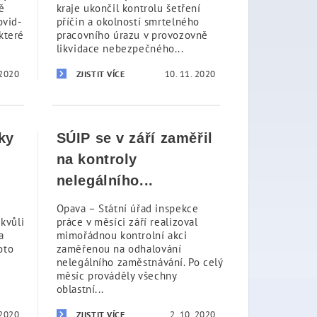
ě
kraje ukončil kontrolu šetření
ovid-
příčin a okolností smrtelného
které
pracovního úrazu v provozovně
likvidace nebezpečného...
 2020
10. 11. 2020
ZJISTIT VÍCE
ky
SÚIP se v září zaměřil
na kontroly
nelegálního...
Opava – Státní úřad inspekce
kvůli
práce v měsíci září realizoval
a
mimořádnou kontrolní akci
oto
zaměřenou na odhalování
nelegálního zaměstnávání. Po celý
měsíc prováděly všechny
oblastní...
 2020
2. 10. 2020
ZJISTIT VÍCE