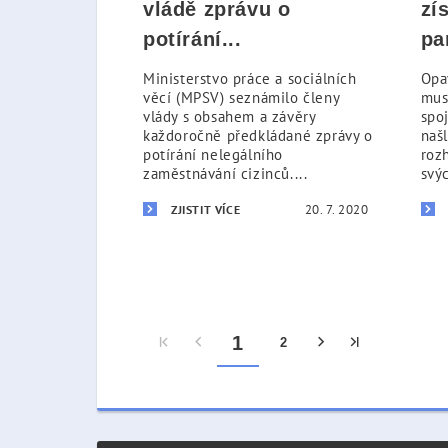
vládě zprávu o
zí
potírání...
pa
Ministerstvo práce a sociálních
Opa
věcí (MPSV) seznámilo členy
mus
vlády s obsahem a závěry
spo
každoročně předkládané zprávy o
našl
potírání nelegálního
roz
zaměstnávání cizinců....
svý
20. 7. 2020
ZJISTIT VÍCE
1
2