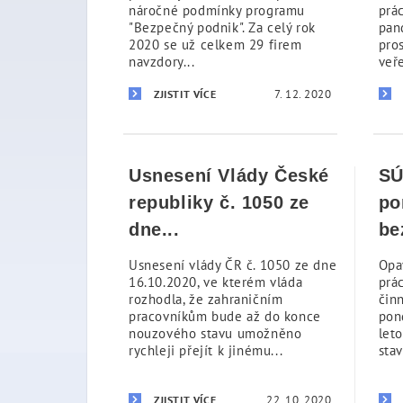
náročné podmínky programu
prá
"Bezpečný podnik". Za celý rok
pand
2020 se už celkem 29 firem
pro
navzdory...
veře
7. 12. 2020
ZJISTIT VÍCE
Usnesení Vlády České
SÚ
republiky č. 1050 ze
po
dne...
be
Usnesení vlády ČR č. 1050 ze dne
Opa
16.10.2020, ve kterém vláda
prá
rozhodla, že zahraničním
čin
pracovníkům bude až do konce
pond
nouzového stavu umožněno
let
rychleji přejít k jinému...
stav
22. 10. 2020
ZJISTIT VÍCE