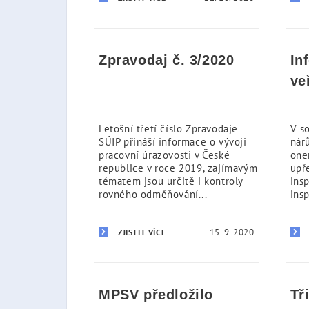
Zpravodaj č. 3/2020
In
ve
Letošní třetí číslo Zpravodaje
V s
SÚIP přináší informace o vývoji
nár
pracovní úrazovosti v České
one
republice v roce 2019, zajímavým
upř
tématem jsou určitě i kontroly
ins
rovného odměňování...
insp
15. 9. 2020
ZJISTIT VÍCE
MPSV předložilo
Tř