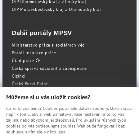
OIP Jihomoravský kraj a Zlínský kraj
OIP Moravskoslezský kraj a Olomoucký kraj
Další portály MPSV
Ministerstvo práce a sociálních věcí
Portál inspekce práce
Úřad práce ČR
Česká správa sociálního zabezpečení
Cizinci
Český Focal Point
Můžeme si u vás uložit cookies?
Co že to znamená? Cookies jsou malé datové soubory, které slouží
RSS
např. k tomu, aby si web pamatoval vaše nastavení a to, co vás
Cookies
zajímá, nebo abychom jej zlepšovali. Pro ukládání různých typů
cookies od vás potřebujeme souhlas. Web bude fungovat i bez
Prohlášení o přístupnosti
souhlasu, s ním ale o něco lépe.
Mapa stránek