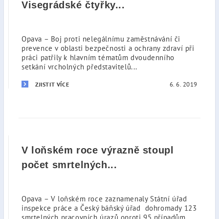
Visegrádské čtyřky...
Opava – Boj proti nelegálnímu zaměstnávání či
prevence v oblasti bezpečnosti a ochrany zdraví při
práci patřily k hlavním tématům dvoudenního
setkání vrcholných představitelů...
6. 6. 2019
ZJISTIT VÍCE
V loňském roce výrazně stoupl
počet smrtelných...
Opava – V loňském roce zaznamenaly Státní úřad
inspekce práce a Český báňský úřad dohromady 123
smrtelných pracovních úrazů oproti 95 případům