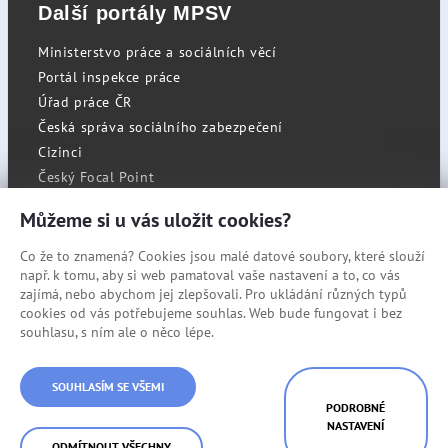
Další portály MPSV
Ministerstvo práce a sociálních věcí
Portál inspekce práce
Úřad práce ČR
Česká správa sociálního zabezpečení
Cizinci
Český Focal Point
Můžeme si u vás uložit cookies?
Co že to znamená? Cookies jsou malé datové soubory, které slouží
RSS
např. k tomu, aby si web pamatoval vaše nastavení a to, co vás
Cookies
zajímá, nebo abychom jej zlepšovali. Pro ukládání různých typů
cookies od vás potřebujeme souhlas. Web bude fungovat i bez
Prohlášení o přístupnosti
souhlasu, s ním ale o něco lépe.
Mapa stránek
© Státní úřad inspekce práce
SOUHLASÍM SE VŠEMI
PODROBNÉ
NASTAVENÍ
ODMÍTNOUT VŠECHNY