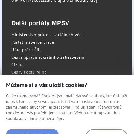
OIP Moravskoslezský kraj a Olomoucký kraj
Další portály MPSV
Ministerstvo práce a sociálních věcí
Portál inspekce práce
Úřad práce ČR
Česká správa sociálního zabezpečení
Cizinci
Český Focal Point
Můžeme si u vás uložit cookies?
Co že to znamená? Cookies jsou malé datové soubory, které slouží
RSS
např. k tomu, aby si web pamatoval vaše nastavení a to, co vás
Cookies
zajímá, nebo abychom jej zlepšovali. Pro ukládání různých typů
cookies od vás potřebujeme souhlas. Web bude fungovat i bez
Prohlášení o přístupnosti
souhlasu, s ním ale o něco lépe.
Mapa stránek