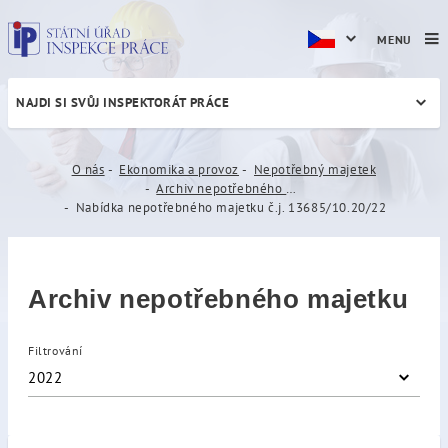
MENU
NAJDI SI SVŮJ INSPEKTORÁT PRÁCE
Nabídka nepotřebného majet
O nás
Ekonomika a provoz
Nepotřebný majetek
Archiv nepotřebného majetku
Nabídka nepotřebného majetku č.j. 13685/10.20/22
Archiv nepotřebného majetku
Filtrování
2022