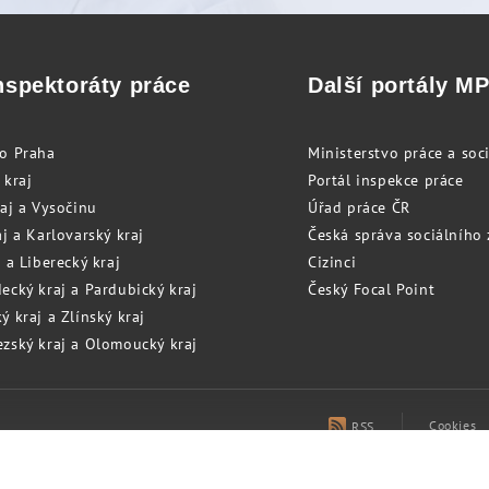
nspektoráty práce
Další portály M
to Praha
Ministerstvo práce a soci
 kraj
Portál inspekce práce
raj a Vysočinu
Úřad práce ČR
j a Karlovarský kraj
Česká správa sociálního
 a Liberecký kraj
Cizinci
ecký kraj a Pardubický kraj
Český Focal Point
 kraj a Zlínský kraj
zský kraj a Olomoucký kraj
Cookies
RSS