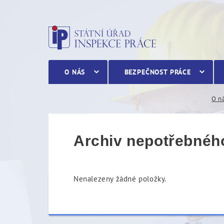
Archiv nepotřebného maj
O NÁS
BEZPEČNOST PRÁCE
O n
Archiv nepotřebnéh
Nenalezeny žádné položky.