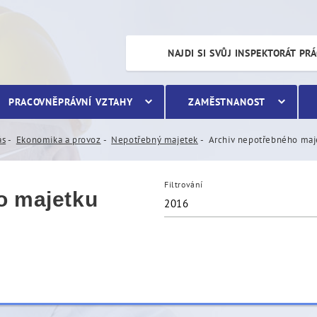
etku
NAJDI SI SVŮJ INSPEKTORÁT PR
PRACOVNĚPRÁVNÍ VZTAHY
ZAMĚSTNANOST
ás
Ekonomika a provoz
Nepotřebný majetek
Archiv nepotřebného maj
Filtrování
o majetku
2016