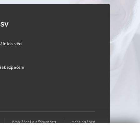
PSV
álních věcí
 zabezpečení
Prohlášení o přístupnosti
Mapa stránek