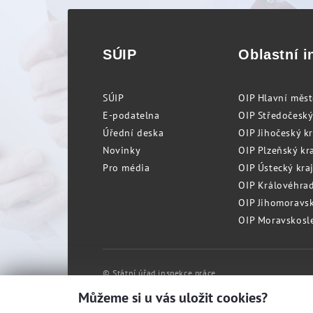
SÚIP
Oblastní i
SÚIP
OIP Hlavní měs
E-podatelna
OIP Středočeský
Úřední deska
OIP Jihočeský k
Novinky
OIP Plzeňský kra
Pro média
OIP Ústecký kraj
OIP Královéhrad
OIP Jihomoravský
OIP Moravskosle
© Státní úřad inspekce práce
Můžeme si u vás uložit cookies?