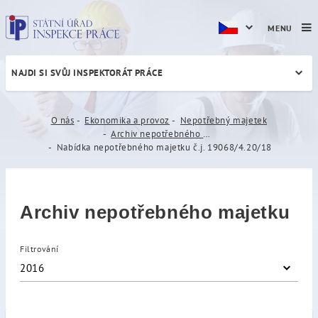
MENU
NAJDI SI SVŮJ INSPEKTORÁT PRÁCE
Nabídka nepotřebného majetk
O nás
Ekonomika a provoz
Nepotřebný majetek
Archiv nepotřebného majetku
Nabídka nepotřebného majetku č.j. 19068/4.20/18
Archiv nepotřebného majetku
Filtrování
2016