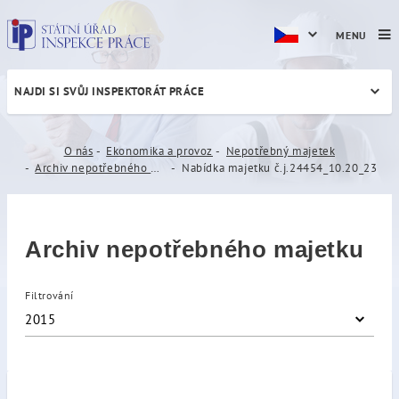
MENU
NAJDI SI SVŮJ INSPEKTORÁT PRÁCE
Nabídka majetku č.j.24454_
O nás
Ekonomika a provoz
Nepotřebný majetek
Archiv nepotřebného majetku
Nabídka majetku č.j.24454_10.20_23
Archiv nepotřebného majetku
Filtrování
2015