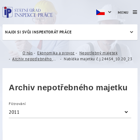
MENU
NAJDI SI SVŮJ INSPEKTORÁT PRÁCE
Nabídka majetku č.j.24454_
O nás
Ekonomika a provoz
Nepotřebný majetek
Archiv nepotřebného majetku
Nabídka majetku č.j.24454_10.20_23
Archiv nepotřebného majetku
Filtrování
2011