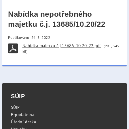
Nabídka nepotřebného
majetku č.j. 13685/10.20/22
Publikováno: 24. 5. 2022
Nabídka majetku č.j.13685_10.20_22.pdf
(PDF, 345
kB)
SÚIP
SÚIP
E-podatelna
Úřední deska