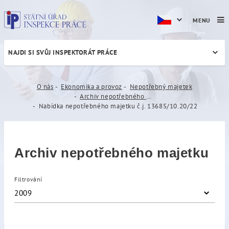
MENU
NAJDI SI SVŮJ INSPEKTORÁT PRÁCE
Nabídka nepotřebného majet
O nás
Ekonomika a provoz
Nepotřebný majetek
Archiv nepotřebného majetku
Nabídka nepotřebného majetku č.j. 13685/10.20/22
Archiv nepotřebného majetku
Filtrování
2009