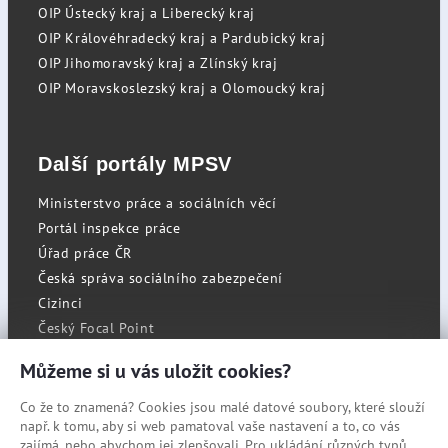
OIP Ústecký kraj a Liberecký kraj
OIP Královéhradecký kraj a Pardubický kraj
OIP Jihomoravský kraj a Zlínský kraj
OIP Moravskoslezský kraj a Olomoucký kraj
Další portály MPSV
Ministerstvo práce a sociálních věcí
Portál inspekce práce
Úřad práce ČR
Česká správa sociálního zabezpečení
Cizinci
Český Focal Point
Můžeme si u vás uložit cookies?
Co že to znamená? Cookies jsou malé datové soubory, které slouží
RSS
např. k tomu, aby si web pamatoval vaše nastavení a to, co vás
Cookies
zajímá, nebo abychom jej zlepšovali. Pro ukládání různých typů