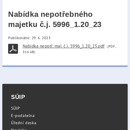
Nabídka nepotřebného
majetku č.j. 5996_1.20_23
Publikováno: 29. 6. 2023
Nabídka nepotř. maj. č.j. 5996_1.20_23.pdf
(PDF,
316 kB)
SÚIP
SÚIP
E-podatelna
Úřední deska