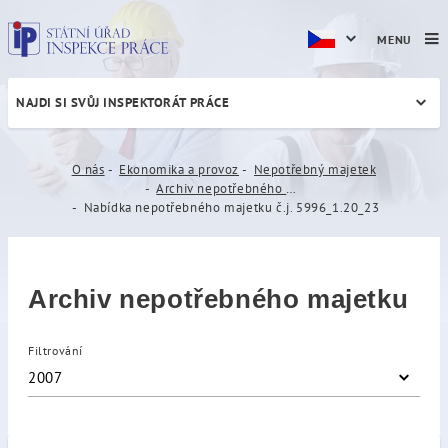
MENU
NAJDI SI SVŮJ INSPEKTORÁT PRÁCE
Nabídka nepotřebného majet
O nás
Ekonomika a provoz
Nepotřebný majetek
Archiv nepotřebného majetku
Nabídka nepotřebného majetku č.j. 5996_1.20_23
Archiv nepotřebného majetku
Filtrování
2007