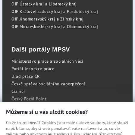
OIP Ústecký kraj a Liberecký kraj
OIP Královéhradecký kraj a Pardubický kraj
OIP Jihomoravský kraj a Zlínský kraj
OIP Moravskoslezský kraj a Olomoucký kraj
Další portály MPSV
Ministerstvo práce a sociálních věcí
Portál inspekce práce
Úřad práce ČR
Česká správa sociálního zabezpečení
Cizinci
Český Focal Point
Můžeme si u vás uložit cookies?
Co že to znamená? Cookies jsou malé datové soubory, které slouží
RSS
např. k tomu, aby si web pamatoval vaše nastavení a to, co vás
Cookies
zajímá, nebo abychom jej zlepšovali. Pro ukládání různých typů