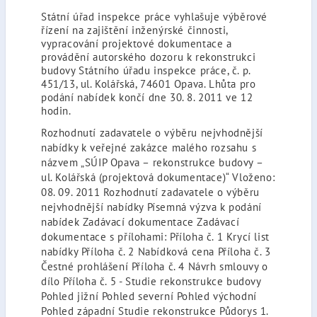
Státní úřad inspekce práce vyhlašuje výběrové
řízení na zajištění inženýrské činnosti,
vypracování projektové dokumentace a
provádění autorského dozoru k rekonstrukci
budovy Státního úřadu inspekce práce, č. p.
451/13, ul. Kolářská, 74601 Opava. Lhůta pro
podání nabídek končí dne 30. 8. 2011 ve 12
hodin.
Rozhodnutí zadavatele o výběru nejvhodnější
nabídky k veřejné zakázce malého rozsahu s
názvem „SÚIP Opava – rekonstrukce budovy –
ul. Kolářská (projektová dokumentace)“ Vloženo:
08. 09. 2011 Rozhodnutí zadavatele o výběru
nejvhodnější nabídky Písemná výzva k podání
nabídek Zadávací dokumentace Zadávací
dokumentace s přílohami: Příloha č. 1 Krycí list
nabídky Příloha č. 2 Nabídková cena Příloha č. 3
Čestné prohlášení Příloha č. 4 Návrh smlouvy o
dílo Příloha č. 5 - Studie rekonstrukce budovy
Pohled jižní Pohled severní Pohled východní
Pohled západní Studie rekonstrukce Půdorys 1.