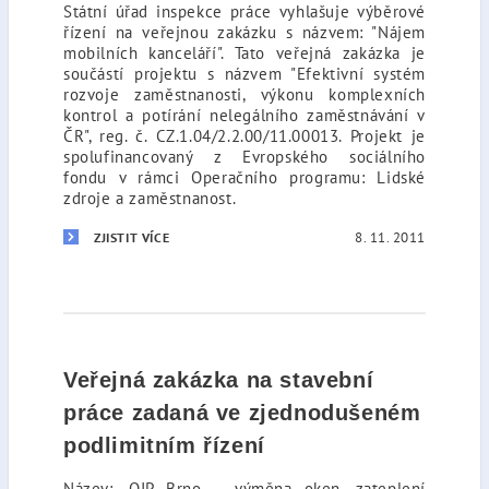
Státní úřad inspekce práce vyhlašuje výběrové
řízení na veřejnou zakázku s názvem: "Nájem
mobilních kanceláří". Tato veřejná zakázka je
součástí projektu s názvem "Efektivní systém
rozvoje zaměstnanosti, výkonu komplexních
kontrol a potírání nelegálního zaměstnávání v
ČR", reg. č. CZ.1.04/2.2.00/11.00013. Projekt je
spolufinancovaný z Evropského sociálního
fondu v rámci Operačního programu: Lidské
zdroje a zaměstnanost.
8. 11. 2011
ZJISTIT VÍCE
Veřejná zakázka na stavební
práce zadaná ve zjednodušeném
podlimitním řízení
Název: „OIP Brno – výměna oken, zateplení