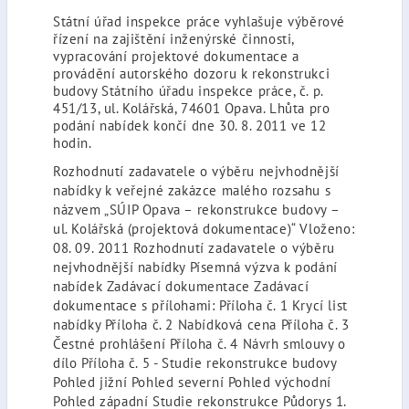
Státní úřad inspekce práce vyhlašuje výběrové
řízení na zajištění inženýrské činnosti,
vypracování projektové dokumentace a
provádění autorského dozoru k rekonstrukci
budovy Státního úřadu inspekce práce, č. p.
451/13, ul. Kolářská, 74601 Opava. Lhůta pro
podání nabídek končí dne 30. 8. 2011 ve 12
hodin.
Rozhodnutí zadavatele o výběru nejvhodnější
nabídky k veřejné zakázce malého rozsahu s
názvem „SÚIP Opava – rekonstrukce budovy –
ul. Kolářská (projektová dokumentace)“ Vloženo:
08. 09. 2011 Rozhodnutí zadavatele o výběru
nejvhodnější nabídky Písemná výzva k podání
nabídek Zadávací dokumentace Zadávací
dokumentace s přílohami: Příloha č. 1 Krycí list
nabídky Příloha č. 2 Nabídková cena Příloha č. 3
Čestné prohlášení Příloha č. 4 Návrh smlouvy o
dílo Příloha č. 5 - Studie rekonstrukce budovy
Pohled jižní Pohled severní Pohled východní
Pohled západní Studie rekonstrukce Půdorys 1.