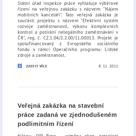
Státní úřad inspekce práce vyhlašuje výběrové
řízení na veřejnou zakázku s názvem: "Nájem
mobilních kanceláří". Tato veřejná zakázka je
součástí projektu s názvem "Efektivní systém
rozvoje zaměstnanosti, výkonu komplexních
kontrol a potírání nelegálního zaměstnávání v
ČR", reg. č. CZ.1.04/2.2.00/11.00013. Projekt je
spolufinancovaný z Evropského sociálního
fondu v rámci Operačního programu: Lidské
zdroje a zaměstnanost.
8. 11. 2011
ZJISTIT VÍCE
Veřejná zakázka na stavební
práce zadaná ve zjednodušeném
podlimitním řízení
Název: „OIP Brno – výměna oken, zateplení