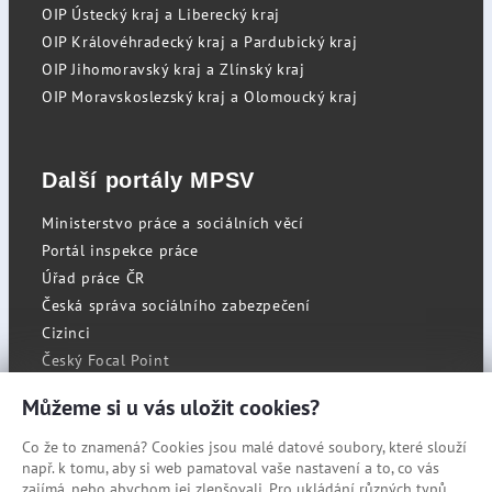
OIP Ústecký kraj a Liberecký kraj
OIP Královéhradecký kraj a Pardubický kraj
OIP Jihomoravský kraj a Zlínský kraj
OIP Moravskoslezský kraj a Olomoucký kraj
Další portály MPSV
Ministerstvo práce a sociálních věcí
Portál inspekce práce
Úřad práce ČR
Česká správa sociálního zabezpečení
Cizinci
Český Focal Point
Můžeme si u vás uložit cookies?
Co že to znamená? Cookies jsou malé datové soubory, které slouží
RSS
např. k tomu, aby si web pamatoval vaše nastavení a to, co vás
Cookies
zajímá, nebo abychom jej zlepšovali. Pro ukládání různých typů