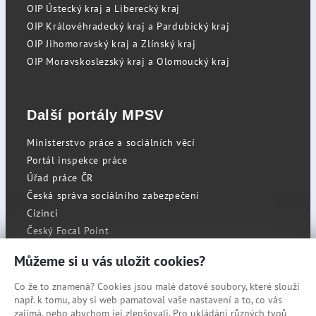
OIP Ústecký kraj a Liberecký kraj
OIP Královéhradecký kraj a Pardubický kraj
OIP Jihomoravský kraj a Zlínský kraj
OIP Moravskoslezský kraj a Olomoucký kraj
Další portály MPSV
Ministerstvo práce a sociálních věcí
Portál inspekce práce
Úřad práce ČR
Česká správa sociálního zabezpečení
Cizinci
Český Focal Point
Můžeme si u vás uložit cookies?
Co že to znamená? Cookies jsou malé datové soubory, které slouží
RSS
např. k tomu, aby si web pamatoval vaše nastavení a to, co vás
Cookies
zajímá, nebo abychom jej zlepšovali. Pro ukládání různých typů