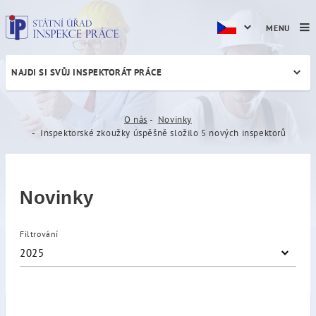
MENU
NAJDI SI SVŮJ INSPEKTORÁT PRÁCE
Inspektorské zkoužky úspěš
O nás
Novinky
Inspektorské zkoužky úspěšně složilo 5 nových inspektorů
Novinky
Filtrování
2025