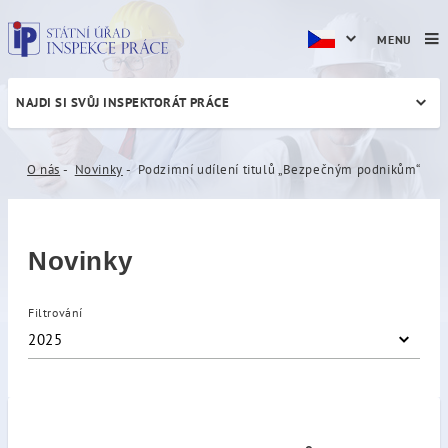
MENU
NAJDI SI SVŮJ INSPEKTORÁT PRÁCE
Podzimní udílení titulů „B
O nás
Novinky
Podzimní udílení titulů „Bezpečným podnikům“
Novinky
Filtrování
2025