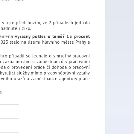
m v roce předchozím, ve 2 případech jednalo
hadnuté riziko.
namená
výrazný pokles o téměř 13 procent
2023 stalo na území hlavního města Prahy a
chto případů se jednalo o smrtelný pracovní
azů zaznamenáno u zaměstnanců v pracovním
da o provedení práce či dohoda o pracovní
kytující služby mimo pracovněprávní vztahy
covního úrazů u zaměstnance agentury práce