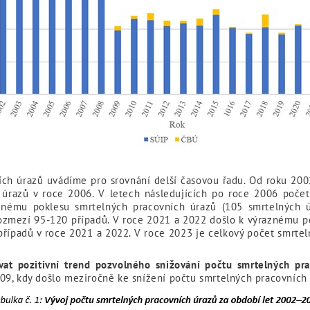
ch úrazů uvádíme pro srovnání delší časovou řadu. Od roku 2002,
 úrazů v roce 2006. V letech následujících po roce 2006 poče
aznému poklesu smrtelných pracovních úrazů (105 smrtelných 
ozmezí 95-120 případů. V roce 2021 a 2022 došlo k výraznému po
řípadů v roce 2021 a 2022. V roce 2023 je celkový počet smrtel
at pozitivní trend pozvolného snižování počtu smrtelných pr
09, kdy došlo meziročně ke snížení počtu smrtelných pracovních 