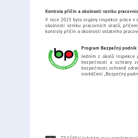
Kontrola příčin a okolností vzniku pracovní
V roce 2023 bylo orgány inspekce práce v o
okolností vzniku pracovních úrazů, přiče
kontroly příčin a okolností ostatního praco
Pro
gram Bezpečný podnik
Jedním z úkolů inspekce 
bezpečnosti a ochrany zdr
bezpečnosti, ochraně zdra
osvědčení „Bezpečný podnik