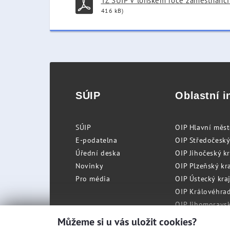
TZ SÚIP V loňském roce zaměstnanci 
416 kB)
SÚIP
Oblastní i
SÚIP
OIP Hlavní měs
E-podatelna
OIP Středočeský
Úřední deska
OIP Jihočeský k
Novinky
OIP Plzeňský kra
Pro média
OIP Ústecký kraj
OIP Královéhrad
OIP Jihomoravský
OIP Moravskosle
Můžeme si u vás uložit cookies?