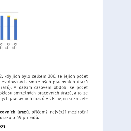
 kdy jich bylo celkem 206, se jejich počet
t evidovaných smrtelných pracovních úrazů
úrazů). V dalším časovém období se počet
klesu smrtelných pracovních úrazů, a to ze
ných pracovních úrazů v ČR nejnižší za celé
acovních úrazů
, přičemž největší meziroční
úrazů o 69 případů.