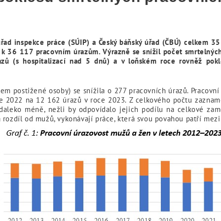
úřad inspekce práce (SÚIP) a Český báňský úřad (ČBÚ)
celkem 35 
 k 36 117 pracovním úrazům. Výrazně se snížil počet smrtelnýc
zů (s hospitalizací nad 5 dnů) a v loňském roce rovněž pokl
zem postižené osoby) se snížila o 277 pracovních úrazů. Pracovní
oce 2022 na 12 162 úrazů v roce 2023. Z celkového počtu zaznam
 daleko méně, nežli by odpovídalo jejich podílu na celkové zamě
 rozdíl od mužů, vykonávají práce, která svou povahou patří mez