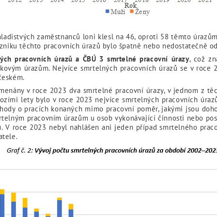
mladistvých zaměstnanců loni klesl na 46, oproti 58 těmto úrazů
vzniku těchto pracovních úrazů bylo špatně nebo nedostatečně od
ch pracovních úrazů a ČBÚ 3 smrtelné pracovní úrazy
, což z
takovým úrazům. Nejvíce smrtelných pracovních úrazů se v roce 
českém.
amenány v roce 2023 dva smrtelné pracovní úrazy, v jednom z tě
hozími lety bylo v roce 2023 nejvíce smrtelných pracovních úr
ohody o pracích konaných mimo pracovní poměr, jakými jsou doho
mrtelným pracovním úrazům u osob vykonávající činnosti nebo pos
). V roce 2023 nebyl nahlášen ani jeden případ smrtelného pra
atele.