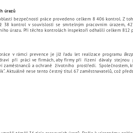
ch úrazů
blasti bezpečnosti práce provedeno celkem 8 406 kontrol. Z toh
mž 38 kontrol v souvislosti se smrtelným pracovním úrazem, 4
vního úrazu. Při těchto kontrolách inspektoři odhalili celkem 812
práce v rámci prevence je již řadu let realizace programu
Bez
aví při práci ve firmách, aby firmy při řízení dávaly stejnou
ví zaměstnanců a ochraně životního prostředí. Společnostem, k
“. Aktuálně nese tento čestný titul 67 zaměstnavatelů, což před