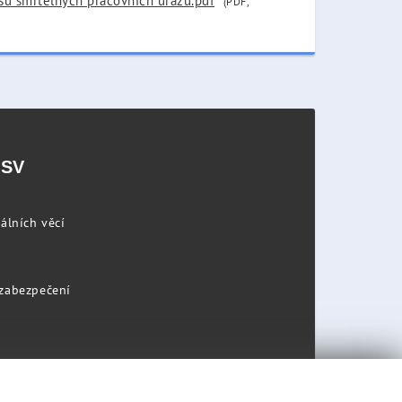
su smrtelných pracovních úrazů.pdf
(PDF,
PSV
álních věcí
 zabezpečení