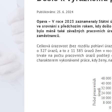
Publikováno: 25. 6. 2024
Opava – V roce 2023 zaznamenaly
Státní 
ve srovnání s předchozím rokem, kdy došlo
bylo méně také závažných pracovních úra
zaměstnanců.
Celková úrazovost (bez rozdílu pohlaví úra
o 327 úrazů, a to z 11 385 úrazů žen v r
trvale na počtu pracovních úrazů podílejí
charakterem vykonávané práce, kdy ženy, na