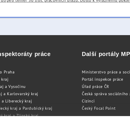
utrpěli téměř 36 tisíc pracovních úrazů. Došlo k výraznému pokle
nspektoráty práce
Další portály M
to Praha
Ministerstvo práce a soci
 kraj
Portál inspekce práce
raj a Vysočinu
Úřad práce ČR
j a Karlovarský kraj
Česká správa sociálního
 a Liberecký kraj
Cizinci
ecký kraj a Pardubický kraj
Český Focal Point
 kraj a Zlínský kraj
zský kraj a Olomoucký kraj