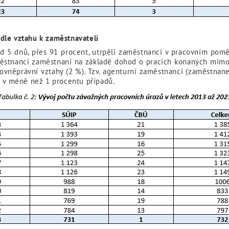
dle vztahu k zaměstnavateli
ad 5 dnů, přes 91 procent, utrpěli zaměstnanci v pracovním pom
městnanci zaměstnaní na základě dohod o pracích konaných mimo 
covněprávní vztahy (2 %). Tzv. agenturní zaměstnanci (zaměstnan
z v méně než 1 procentu případů.