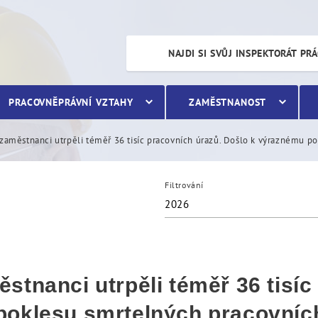
i utrpěli téměř 36 tisíc 
NAJDI SI SVŮJ INSPEKTORÁT PR
PRACOVNĚPRÁVNÍ VZTAHY
ZAMĚSTNANOST
zaměstnanci utrpěli téměř 36 tisíc pracovních úrazů. Došlo k výraznému p
Filtrování
2026
stnanci utrpěli téměř 36 tisíc
poklesu smrtelných pracovníc