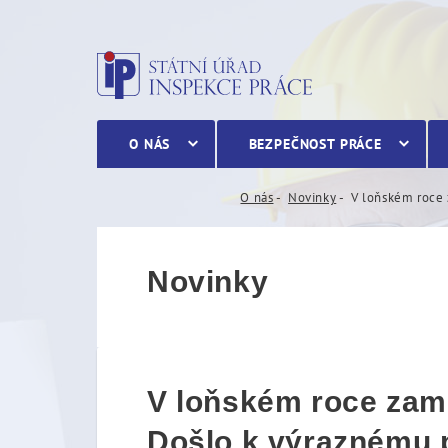
V loňském roce zaměstnanc
O NÁS
BEZPEČNOST PRÁCE
O nás
Novinky
V loňském roce 
Novinky
V loňském roce zamě
Došlo k výraznému 