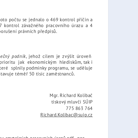
oto počtu se jednalo o 469 kontrol příčin a
27 kontrol závažného pracovního úrazu a 4
 porušení právních předpisů.
pečný podnik
, jehož cílem je zvýšit úroveň
 prioritu jak ekonomickým hlediskům, tak i
teré splnily podmínky programu, se uděluje
stavuje téměř 50 tisíc zaměstnanců.
Mgr. Richard Kolibač
tiskový mluvčí SÚIP
775 863 764
Richard.Kolibac@suip.cz