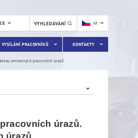
pracovních úrazů. Došlo k
ÁCE
VYHLEDÁVÁNÍ
CZ
VYSÍLÁNÍ PRACOVNÍKŮ
KONTAKTY
oklesu smrtelných pracovních úrazů
 pracovních úrazů.
h úrazů