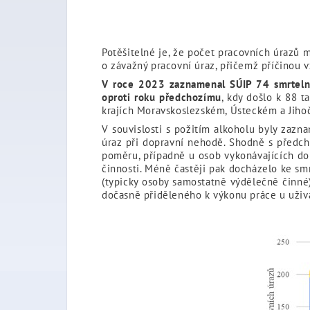
Potěšitelné je, že počet pracovních úrazů 
o závažný pracovní úraz, přičemž příčinou 
V roce 2023 zaznamenal SÚIP 74 smrtelný
oproti roku předchozímu
, kdy došlo k 88 
krajích Moravskoslezském, Ústeckém a Jiho
V souvislosti s požitím alkoholu byly zazn
úraz při dopravní nehodě. Shodně s předc
poměru, případně u osob vykonávajících d
činnosti. Méně častěji pak docházelo ke s
(typicky osoby samostatně výdělečně činné
dočasně přiděleného k výkonu práce u uživ