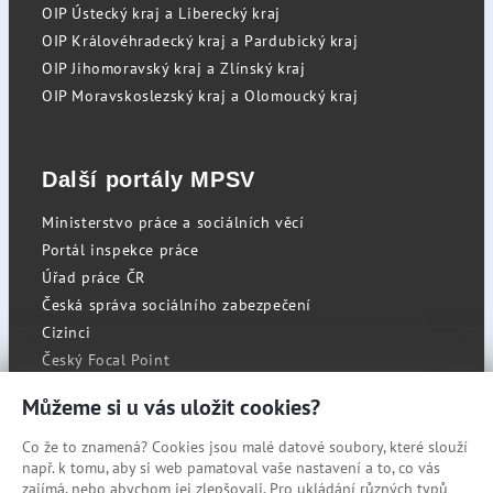
OIP Ústecký kraj a Liberecký kraj
OIP Královéhradecký kraj a Pardubický kraj
OIP Jihomoravský kraj a Zlínský kraj
OIP Moravskoslezský kraj a Olomoucký kraj
Další portály MPSV
Ministerstvo práce a sociálních věcí
Portál inspekce práce
Úřad práce ČR
Česká správa sociálního zabezpečení
Cizinci
Český Focal Point
Můžeme si u vás uložit cookies?
Co že to znamená? Cookies jsou malé datové soubory, které slouží
RSS
např. k tomu, aby si web pamatoval vaše nastavení a to, co vás
Cookies
zajímá, nebo abychom jej zlepšovali. Pro ukládání různých typů