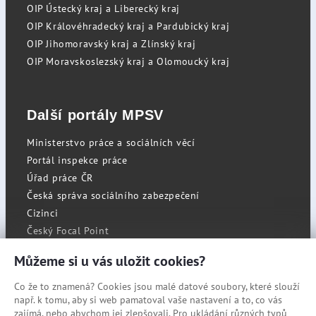
OIP Ústecký kraj a Liberecký kraj
OIP Královéhradecký kraj a Pardubický kraj
OIP Jihomoravský kraj a Zlínský kraj
OIP Moravskoslezský kraj a Olomoucký kraj
Další portály MPSV
Ministerstvo práce a sociálních věcí
Portál inspekce práce
Úřad práce ČR
Česká správa sociálního zabezpečení
Cizinci
Český Focal Point
Můžeme si u vás uložit cookies?
Co že to znamená? Cookies jsou malé datové soubory, které slouží
RSS
např. k tomu, aby si web pamatoval vaše nastavení a to, co vás
Cookies
zajímá, nebo abychom jej zlepšovali. Pro ukládání různých typů