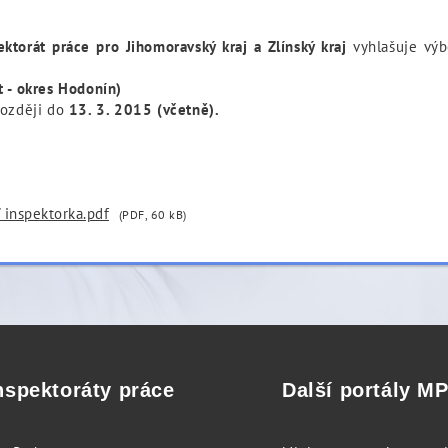
ektorát práce pro Jihomoravský kraj a Zlínský kraj
vyhlašuje vý
t - okres Hodonín)
později do
13. 3. 2015 (včetně).
/ inspektorka.pdf
(PDF, 60 kB)
nspektoráty práce
Další portály M