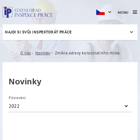
MENU
NAJDI SI SVŮJ INSPEKTORÁT PRÁCE
Změna adresy konzultačníh
O nás
Novinky
Změna adresy konzultačního místa
Novinky
Filtrování
2022