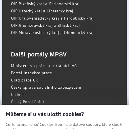
OIP Plzeňský kraj a Karlovarský kraj
OIP Ústecký kraj a Liberecký kraj
OIP Královéhradecký kraj a Pardubický kraj
OIP Jihomoravský kraj a Zlínský kraj
OIP Moravskoslezský kraj a Olomoucký kraj
Další portály MPSV
Ministerstvo práce a sociálních věcí
Portál inspekce práce
Úřad práce ČR
Česká správa sociálního zabezpečení
Cizinci
Český Focal Point
Můžeme si u vás uložit cookies?
Co že to znamená? Cookies jsou malé datové soubory, které slouží
RSS