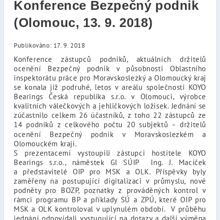
Konference Bezpečný podnik
(Olomouc, 13. 9. 2018)
Publikováno: 17. 9. 2018
Konference zástupců podniků, aktuálních držitelů
ocenění Bezpečný podnik v působnosti Oblastního
inspektorátu práce pro Moravskoslezký a Olomoucký kraj
se konala již podruhé, letos v areálu společnosti KOYO
Bearings Česká republika s.r.o. v Olomouci, výrobce
kvalitních válečkových a jehličkových ložisek. Jednání se
zúčastnilo celkem 26 účastníků, z toho 22 zástupců ze
14 podniků z celkového počtu 20 subjektů
držitelů
–
ocenění Bezpečný podnik v Moravskoslezkém a
Olomouckém kraji.
S prezentacemi vystoupili zástupci hostitele KOYO
Bearings s.r.o., náměstek GI SÚIP Ing. J. Macíček
a představitelé OIP pro MSK a OLK. Příspěvky byly
zaměřeny na postupující digitalizaci v průmyslu, nové
podněty pro BOZP, poznatky z prováděných kontrol v
rámci programu BP a příklady SÚ a ZPÚ, které OIP pro
MSK a OLK kontroloval v uplynulém období. V průběhu
jednání odpovídali vystupující na dotazy a další výměna