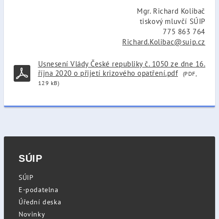
Mgr. Richard Kolibač
tiskový mluvčí SÚIP
775 863 764
Richard.Kolibac@suip.cz
Usnesení Vlády České republiky č. 1050 ze dne 16.
října 2020 o přijetí krizového opatření.pdf
(PDF,
129 kB)
SÚIP
SÚIP
E-podatelna
Úřední deska
Novinky