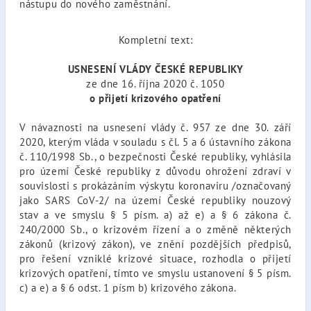
nástupu do nového zaměstnání.
Kompletní text:
USNESENÍ VLÁDY ČESKÉ REPUBLIKY
ze dne 16. října 2020 č. 1050
o přijetí krizového opatření
V návaznosti na usnesení vlády č. 957 ze dne 30. září
2020, kterým vláda v souladu s čl. 5 a 6 ústavního zákona
č. 110/1998 Sb., o bezpečnosti České republiky, vyhlásila
pro území České republiky z důvodu ohrožení zdraví v
souvislosti s prokázáním výskytu koronaviru /označovaný
jako SARS CoV-2/ na území České republiky nouzový
stav a ve smyslu § 5 písm. a) až e) a § 6 zákona č.
240/2000 Sb., o krizovém řízení a o změně některých
zákonů (krizový zákon), ve znění pozdějších předpisů,
pro řešení vzniklé krizové situace, rozhodla o přijetí
krizových opatření, tímto ve smyslu ustanovení § 5 písm.
c) a e) a § 6 odst. 1 písm b) krizového zákona.