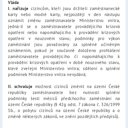
Vláda
I. nařizuje
cizincům, kteří jsou držiteli zaměstnanecké
karty nebo modré karty, nejpozději v den nástupu
oznámit změnu zaměstnavatele Ministerstvu vnitra,
jedná-li se o zaměstnavatele provádějícího krizová
opatření nebo napomáhajícího k provádění krizových
opatření v nouzovém stavu; podmínky pro výkon
zaměstnání jsou považovány za splněné učiněným
oznámením, pokud je současně doloženo prohlášení
zaměstnavatele provádějícího či napomáhajícího k
provádění krizových opatření v době nouzového stavu,
které zveřejní Ministerstvo vnitra; sdělení o splnění
podmínek Ministerstvo vnitra nevydává;
II. schvaluje
možnost cizinců změnit na území České
republiky zaměstnavatele bez nutnosti splnění
podmínky šesti měsíců předchozího zaměstnání na
území České republiky (§ 42g odst. 7 zákona č. 326/1999
Sb., o pobytu cizinců na území České republiky a o
změně některých zákonů, ve znění pozdějších předpisů).